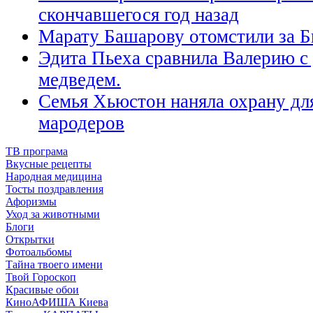
скончавшегося год назад
Марату Башарову отомстили за Б
Эдита Пьеха сравнила Валерию с
медведем.
Семья Хьюстон наняла охрану дл
мародеров
ТВ програма
Вкусные рецепты
Народная медицина
Тосты поздравления
Афоризмы
Уход за животными
Блоги
Открытки
Фотоальбомы
Тайна твоего имени
Твой Гороскоп
Красивые обои
КиноАФИША Киева