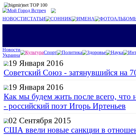
НОВОСТИ
СТАТЬИ
СОННИК
ИМЕНА
ФОТОАЛЬБОМ
Новости
Культура
Спорт
Политика
Здоровье
Наука
Инт
Украина
19 Января 2016
Советский Союз - затянувшийся на 7
19 Января 2016
Как мы будем жить после всего, что 
- российский поэт Игорь Иртеньев
02 Сентября 2015
США ввели новые санкции в отноше