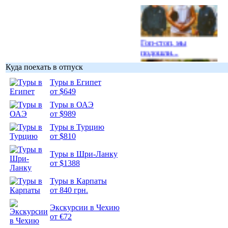
Гоп-стоп, мы
подошли...
Куда поехать в отпуск
Туры в Египет
от $649
Туры в ОАЭ
Подборка
от $989
фотопозитива 1
Туры в Турцию
от $810
Туры в Шри-Ланку
от $1388
Подборка
Туры в Карпаты
фотопозитива 2
от 840 грн.
Экскурсии в Чехию
от €72