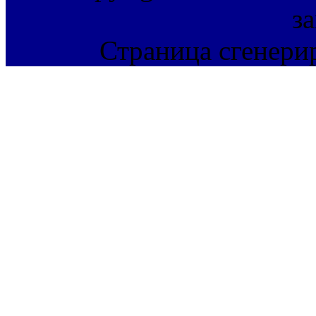
з
Страница сгенерир