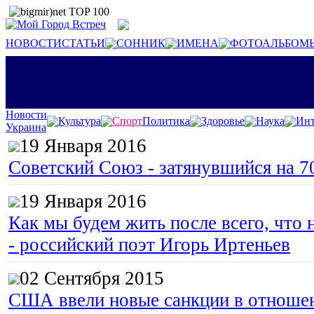
НОВОСТИ
СТАТЬИ
СОННИК
ИМЕНА
ФОТОАЛЬБОМ
Новости
Культура
Спорт
Политика
Здоровье
Наука
Инт
Украина
19 Января 2016
Советский Союз - затянувшийся на 7
19 Января 2016
Как мы будем жить после всего, что 
- российский поэт Игорь Иртеньев
02 Сентября 2015
США ввели новые санкции в отноше