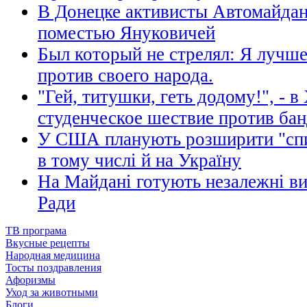
В Донецке активисты Автомайдан
поместью Януковичей
Был который не стрелял: Я лучш
против своего народа.
"Гей, титушки, геть додому!", - 
студенческое шествие против бан
У США планують розширити "спи
в тому числі й на Україну
На Майдані готують незалежні в
Ради
ТВ програма
Вкусные рецепты
Народная медицина
Тосты поздравления
Афоризмы
Уход за животными
Блоги