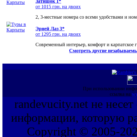
Затишок 1*
от 1015 грн. на двоих
2, 3-местные номера со всеми удобствами и но
Эрней Лаз 3*
от 1295 грн. на двоих
Современный интерьер, комфорт и карпатское г
Смотреть другие незабываемы
При использовании инфо
ссылка на
ww
randevucity.net не несе
информации, которую ра
Copyright © 2005-202