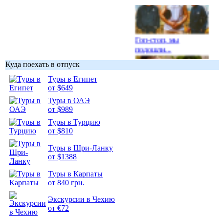
Гоп-стоп, мы
подошли...
Куда поехать в отпуск
Туры в Египет
от $649
Туры в ОАЭ
Подборка
от $989
фотопозитива 1
Туры в Турцию
от $810
Туры в Шри-Ланку
от $1388
Подборка
Туры в Карпаты
фотопозитива 2
от 840 грн.
Экскурсии в Чехию
от €72