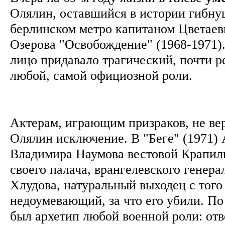
Олялин, оставшийся в истории гибну
берлинском метро капитаном Цветае
Озерова "Освобождение" (1968-1971)
лицо придавало трагический, почти 
любой, самой официозной роли.
Актерам, играющим призраков, не ве
Олялин исключение. В "Беге" (1971)
Владимира Наумова вестовой Крапи
своего палача, врангелевского генера
Хлудова, натуральный выходец с того
недоумевающий, за что его убили. По
был архетип любой военной роли: отво