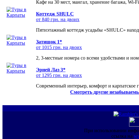
Кафе на 30 мест, мангал, хранение багажа, Wi-F
Коттедж SHULC
от 840 грн. на двоих
Пятиэтажный коттедж усадьбы «SHULC» находит
Затишок 1*
от 1015 грн. на двоих
2, 3-местные номера со всеми удобствами и но
Эрней Лаз 3*
от 1295 грн. на двоих
Современный интерьер, комфорт и карпатское г
Смотреть другие незабываемы
При использовании инфо
ссылка на
ww