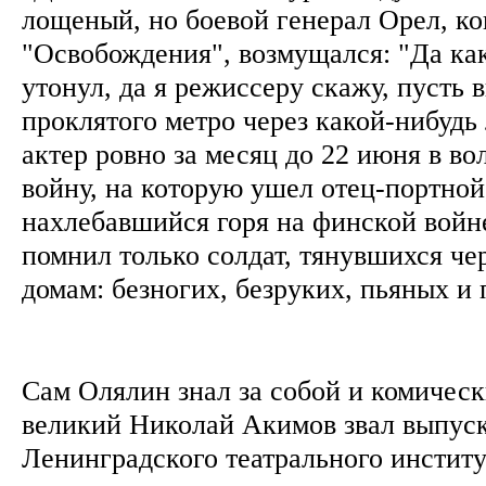
лощеный, но боевой генерал Орел, ко
"Освобождения", возмущался: "Да как
утонул, да я режиссеру скажу, пусть в
проклятого метро через какой-нибудь
актер ровно за месяц до 22 июня в во
войну, на которую ушел отец-портной
нахлебавшийся горя на финской войне
помнил только солдат, тянувшихся че
домам: безногих, безруких, пьяных и
Сам Олялин знал за собой и комическ
великий Николай Акимов звал выпус
Ленинградского театрального инстит