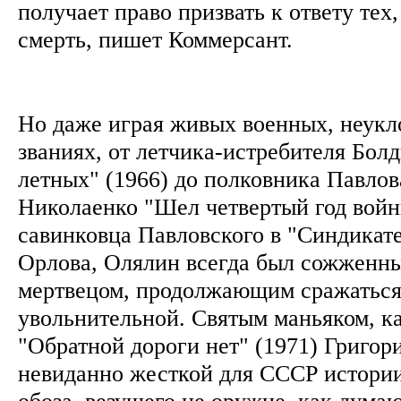
получает право призвать к ответу тех,
смерть, пишет Коммерсант.
Но даже играя живых военных, неукл
званиях, от летчика-истребителя Бол
летных" (1966) до полковника Павлов
Николаенко "Шел четвертый год войн
савинковца Павловского в "Синдикате
Орлова, Олялин всегда был сожженн
мертвецом, продолжающим сражаться
увольнительной. Святым маньяком, к
"Обратной дороги нет" (1971) Григо
невиданно жесткой для СССР истории
обоза, везущего не оружие, как думаю