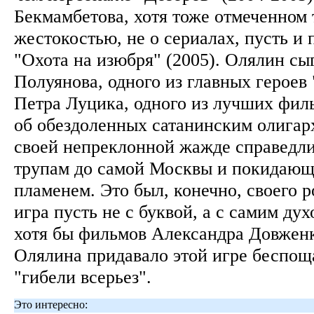
Бекмамбетова, хотя тоже отмеченном 
жестокостью, не о сериалах, пусть и
"Охота на изюбря" (2005). Олялин сы
Полуянова, одного из главных героев
Петра Луцика, одного из лучших фил
об обездоленных сатанинским олигарх
своей непреклонной жажде справедл
трупам до самой Москвы и покидающ
пламенем. Это был, конечно, своего 
игра пусть не с буквой, а с самим дух
хотя бы фильмов Александра Довженк
Олялина придавало этой игре беспощ
"гибели всерьез".
Это интересно: