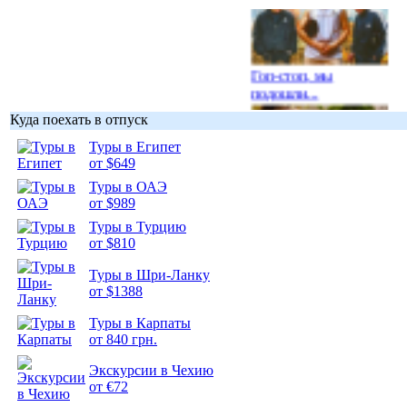
Гоп-стоп, мы
подошли...
Куда поехать в отпуск
Туры в Египет
от $649
Туры в ОАЭ
Подборка
от $989
фотопозитива 1
Туры в Турцию
от $810
Туры в Шри-Ланку
от $1388
Подборка
Туры в Карпаты
фотопозитива 2
от 840 грн.
Экскурсии в Чехию
от €72