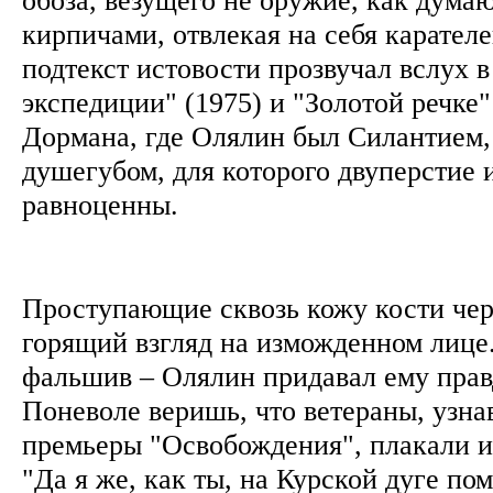
кирпичами, отвлекая на себя карател
подтекст истовости прозвучал вслух 
экспедиции" (1975) и "Золотой речке
Дормана, где Олялин был Силантием,
душегубом, для которого двуперстие 
равноценны.
Проступающие сквозь кожу кости чер
горящий взгляд на изможденном лице
фальшив – Олялин придавал ему прав
Поневоле веришь, что ветераны, узнав
премьеры "Освобождения", плакали и
"Да я же, как ты, на Курской дуге по