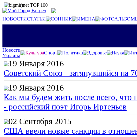
НОВОСТИ
СТАТЬИ
СОННИК
ИМЕНА
ФОТОАЛЬБОМ
Новости
Культура
Спорт
Политика
Здоровье
Наука
Инт
Украина
19 Января 2016
Советский Союз - затянувшийся на 7
19 Января 2016
Как мы будем жить после всего, что 
- российский поэт Игорь Иртеньев
02 Сентября 2015
США ввели новые санкции в отноше