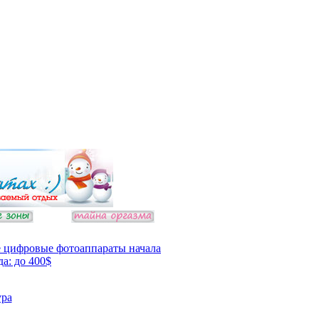
 цифровые фотоаппараты начала
да: до 400$
ура