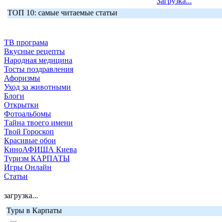
Загрузка...
ТОП 10: самые читаемые статьи
ТВ програма
Вкусные рецепты
Народная медицина
Тосты поздравления
Афоризмы
Уход за животными
Блоги
Открытки
Фотоальбомы
Тайна твоего имени
Твой Гороскоп
Красивые обои
КиноАФИША Киева
Туризм КАРПАТЫ
Игры Онлайн
Статьи
загрузка...
Туры в Карпаты