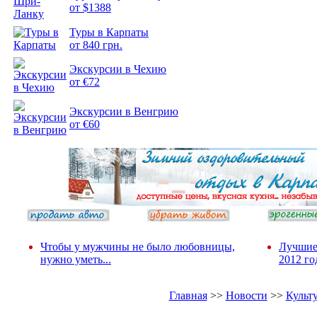
от $1388
Туры в Карпаты
Подборка
от 840 грн.
фотопозитива 2
Экскурсии в Чехию
от €72
Экскурсии в Венгрию
от €60
Чтобы у мужчины не было любовницы,
Лучшие
нужно уметь...
2012 го
Главная
>>
Новости
>>
Культ