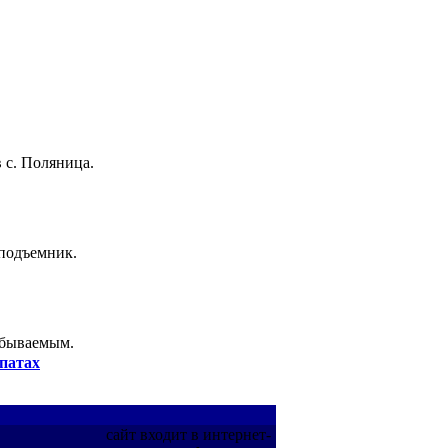
 с. Поляница.
 подъемник.
абываемым.
патах
сайт входит в интернет-