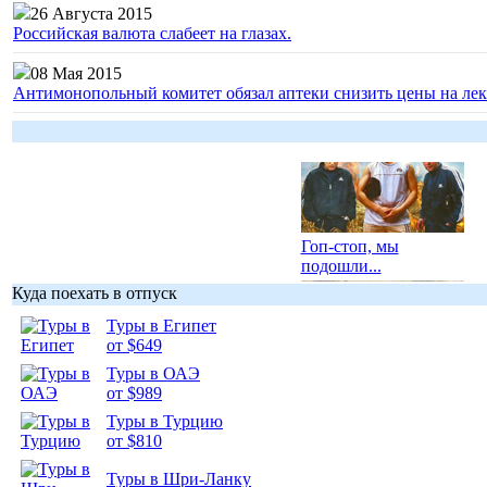
26 Августа 2015
Российская валюта слабеет на глазах.
08 Мая 2015
Антимонопольный комитет обязал аптеки снизить цены на лек
Гоп-стоп, мы
подошли...
Куда поехать в отпуск
Туры в Египет
от $649
Туры в ОАЭ
Подборка
от $989
фотопозитива 1
Туры в Турцию
от $810
Туры в Шри-Ланку