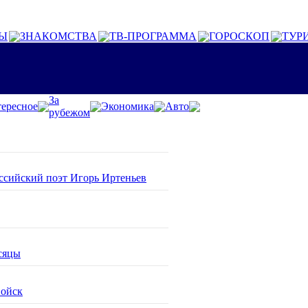
Ы
ЗНАКОМСТВА
ТВ-ПРОГРАММА
ГОРОСКОП
ТУР
За
ересное
Экономика
Авто
рубежом
оссийский поэт Игорь Иртеньев
сяцы
войск