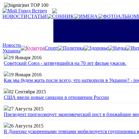
НОВОСТИ
СТАТЬИ
СОННИК
ИМЕНА
ФОТОАЛЬБОМ
Новости
Культура
Спорт
Политика
Здоровье
Наука
Инт
Украина
19 Января 2016
Советский Союз - затянувшийся на 70 лет фильм ужасов.
19 Января 2016
Как мы будем жить после всего, что натворили в Украине? - р
02 Сентября 2015
США ввели новые санкции в отношении России
27 Августа 2015
Президент прогнозирует экономический рост в ближайшие ме
26 Августа 2015
В Донецке ускоренными темпами мобилизуется группировка 