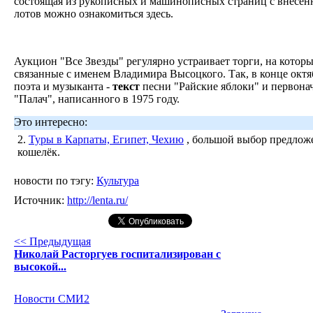
состоящая из рукописных и машинописных страниц с внесен
лотов можно ознакомиться здесь.
Аукцион "Все Звезды" регулярно устраивает торги, на которы
связанные с именем Владимира Высоцкого. Так, в конце октя
поэта и музыканта -
текст
песни "Райские яблоки" и первона
"Палач", написанного в 1975 году.
Это интересно:
2.
Туры в Карпаты, Египет, Чехию
, большой выбор предложе
кошелёк.
новости по тэгу:
Культура
Источник:
http://lenta.ru/
<< Предыдущая
Николай Расторгуев госпитализирован с
высокой...
Новости СМИ2