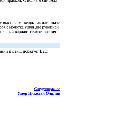
ной правкой. С полным списком
е выставляет вещи, так или иначе
бря с молотка ушли две рукописи
чальный вариант стихотворения
ний и цен... порадует Ваш
Следующая >>
Умер Николай Олялин