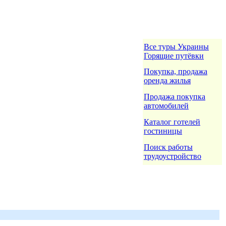
Все туры Украины
Горящие путёвки
Покупка, продажа
оренда жилья
Продажа покупка
автомобилей
Каталог готелей
гостиницы
Поиск работы
трудоустройство