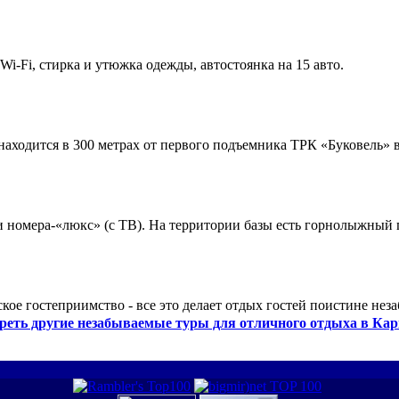
 Wi-Fi, стирка и утюжка одежды, автостоянка на 15 авто.
ходится в 300 метрах от первого подъемника ТРК «Буковель» в
 и номера-«люкс» (с ТВ). На территории базы есть горнолыжный
кое гостеприимство - все это делает отдых гостей поистине нез
реть другие незабываемые туры для отличного отдыха в Кар