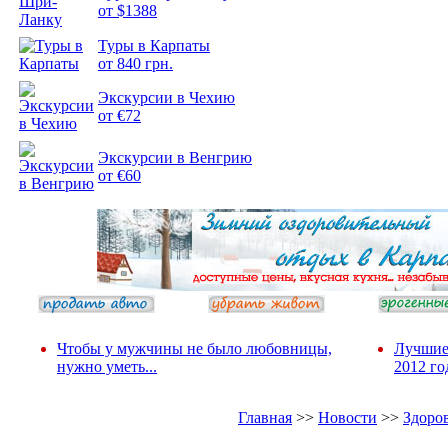
от $1388
Туры в Карпаты
Подборка
от 840 грн.
фотопозитива 2
Экскурсии в Чехию
от €72
Экскурсии в Венгрию
от €60
Чтобы у мужчины не было любовницы,
Лучшие
нужно уметь...
2012 го
Главная
>>
Новости
>>
Здоро