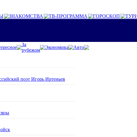
Ы
ЗНАКОМСТВА
ТВ-ПРОГРАММА
ГОРОСКОП
ТУР
За
ересное
Экономика
Авто
рубежом
оссийский поэт Игорь Иртеньев
сяцы
войск