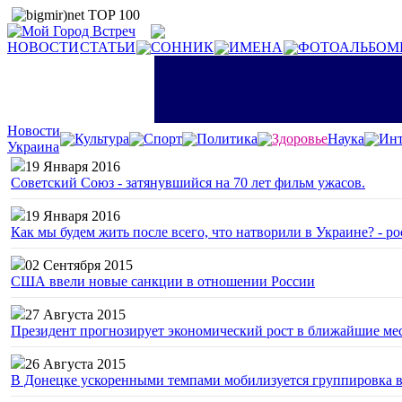
НОВОСТИ
СТАТЬИ
СОННИК
ИМЕНА
ФОТОАЛЬБОМ
Новости
Культура
Спорт
Политика
Здоровье
Наука
Инт
Украина
19 Января 2016
Советский Союз - затянувшийся на 70 лет фильм ужасов.
19 Января 2016
Как мы будем жить после всего, что натворили в Украине? - р
02 Сентября 2015
США ввели новые санкции в отношении России
27 Августа 2015
Президент прогнозирует экономический рост в ближайшие ме
26 Августа 2015
В Донецке ускоренными темпами мобилизуется группировка 