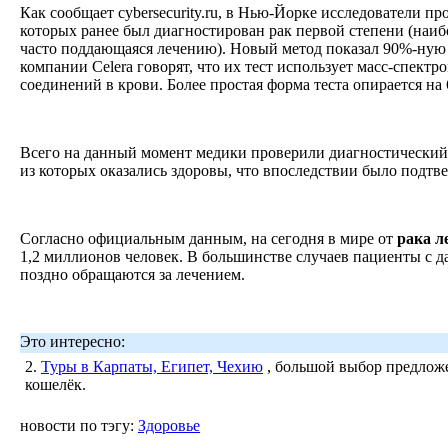
Как сообщает cybersecurity.ru, в Нью-Йорке исследователи пр
которых ранее был диагностирован рак первой степени (наиб
часто поддающаяся лечению). Новый метод показал 90%-ную
компании Celera говорят, что их тест использует масс-спектр
соединений в крови. Более простая форма теста опирается на
Всего на данный момент медики проверили диагностический 
из которых оказались здоровы, что впоследствии было подт
Согласно официальным данным, на сегодня в мире от
рака
л
1,2 миллионов человек. В большинстве случаев пациенты с 
поздно обращаются за лечением.
Это интересно:
2.
Туры в Карпаты, Египет, Чехию
, большой выбор предложе
кошелёк.
новости по тэгу:
Здоровье