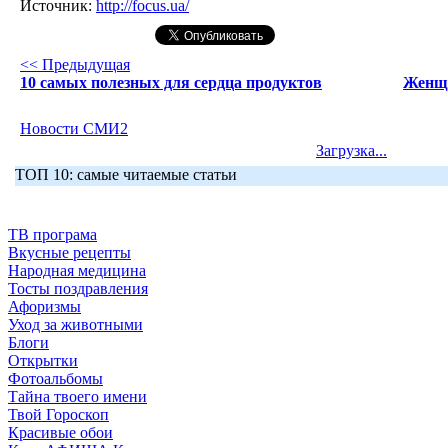
Источник:
http://focus.ua/
<< Предыдущая
10 самых полезных для сердца продуктов
Женщи
Новости СМИ2
Загрузка...
ТОП 10: самые читаемые статьи
ТВ програма
Вкусные рецепты
Народная медицина
Тосты поздравления
Афоризмы
Уход за животными
Блоги
Открытки
Фотоальбомы
Тайна твоего имени
Твой Гороскоп
Красивые обои