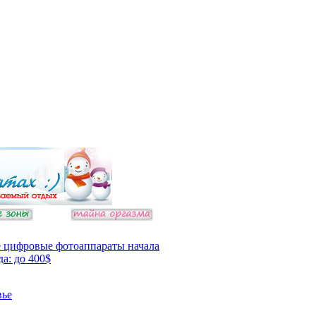
 цифровые фотоаппараты начала
да: до 400$
вье