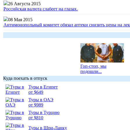
26 Августа 2015
Российская валюта слабеет на глазах.
08 Мая 2015
Антимонопольный комитет обязал аптеки снизить цены на лек
Гоп-стоп, мы
подошли...
Куда поехать в отпуск
Туры в Египет
от $649
Туры в ОАЭ
Подборка
от $989
фотопозитива 1
Туры в Турцию
от $810
Туры в Шри-Ланку