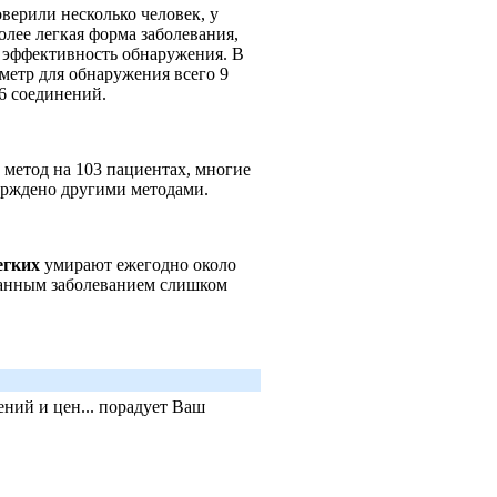
оверили несколько человек, у
олее легкая форма заболевания,
 эффективность обнаружения. В
ометр для обнаружения всего 9
 6 соединений.
метод на 103 пациентах, многие
верждено другими методами.
егких
умирают ежегодно около
данным заболеванием слишком
ний и цен... порадует Ваш