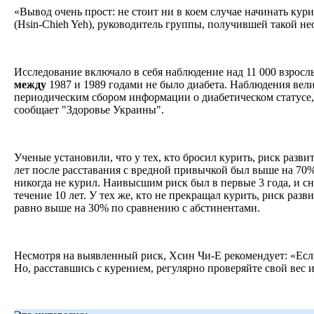
«Вывод очень прост: не стоит ни в коем случае начинать кур
(Hsin-Chieh Yeh), руководитель группы, получившей такой н
Исследование включало в себя наблюдение над 11 000 взросл
между
1987 и 1989 годами не было диабета. Наблюдения вели
периодическим сбором информации о диабетическом статусе, 
сообщает "Здоровье Украины".
Ученые установили, что у тех, кто бросил курить, риск развит
лет после расставания с вредной привычкой был выше на 70%
никогда не курил. Наивысшим риск был в первые 3 года, и с
течение 10 лет. У тех же, кто не прекращал курить, риск разв
равно выше на 30% по сравнению с абстинентами.
Несмотря на выявленный риск, Хсин Чи-Е рекомендует: «Если
Но, расставшись с курением, регулярно проверяйте свой вес 