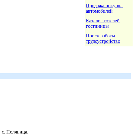
Продажа покупка
автомобилей
Каталог готелей
гостиницы
Поиск работы
трудоустройство
 с. Поляница.