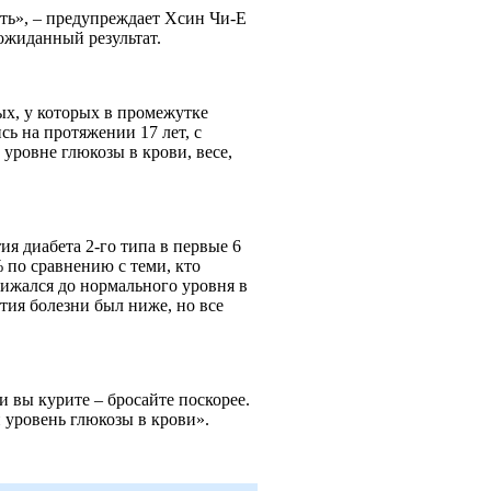
ить», – предупреждает Хсин Чи-Е
еожиданный результат.
ых, у которых в промежутке
сь на протяжении 17 лет, с
уровне глюкозы в крови, весе,
ия диабета 2-го типа в первые 6
 по сравнению с теми, кто
нижался до нормального уровня в
ития болезни был ниже, но все
 вы курите – бросайте поскорее.
и уровень глюкозы в крови».