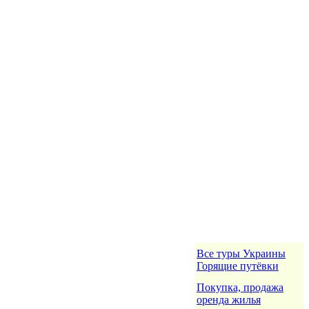
Все туры Украины
Горящие путёвки
Покупка, продажа
оренда жилья