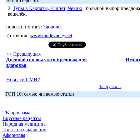
Это интересно:
2.
Туры в Карпаты, Египет, Чехию
, большой выбор предложе
кошелёк.
новости по тэгу:
Здоровье
Источник:
www.randevucity.net
<< Предыдущая
Дневной сон оказался вредным для
Импот
здоровья
Новости СМИ2
Загрузка...
ТОП 10: самые читаемые статьи
ТВ програма
Вкусные рецепты
Народная медицина
Тосты поздравления
Афоризмы