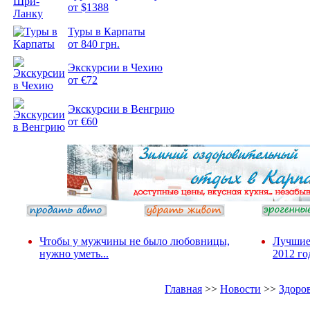
от $1388
Туры в Карпаты
Подборка
от 840 грн.
фотопозитива 2
Экскурсии в Чехию
от €72
Экскурсии в Венгрию
от €60
Чтобы у мужчины не было любовницы,
Лучшие
нужно уметь...
2012 го
Главная
>>
Новости
>>
Здоро