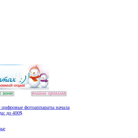
 цифровые фотоаппараты начала
да: до 400$
вье