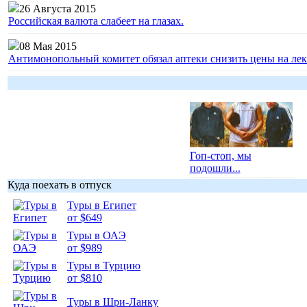
26 Августа 2015
Российская валюта слабеет на глазах.
08 Мая 2015
Антимонопольный комитет обязал аптеки снизить цены на лек
Гоп-стоп, мы
подошли...
Куда поехать в отпуск
Туры в Египет
от $649
Туры в ОАЭ
Подборка
от $989
фотопозитива 1
Туры в Турцию
от $810
Туры в Шри-Ланку