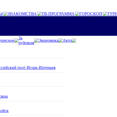
Ы
ЗНАКОМСТВА
ТВ-ПРОГРАММА
ГОРОСКОП
ТУР
За
ересное
Экономика
Авто
рубежом
оссийский поэт Игорь Иртеньев
сяцы
войск