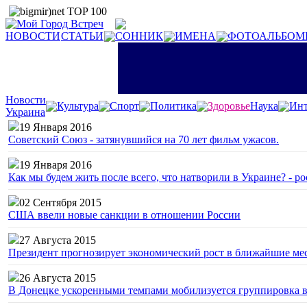
НОВОСТИ
СТАТЬИ
СОННИК
ИМЕНА
ФОТОАЛЬБОМ
Новости
Культура
Спорт
Политика
Здоровье
Наука
Инт
Украина
19 Января 2016
Советский Союз - затянувшийся на 70 лет фильм ужасов.
19 Января 2016
Как мы будем жить после всего, что натворили в Украине? - р
02 Сентября 2015
США ввели новые санкции в отношении России
27 Августа 2015
Президент прогнозирует экономический рост в ближайшие ме
26 Августа 2015
В Донецке ускоренными темпами мобилизуется группировка 