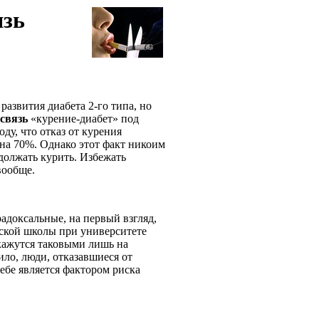
язь
развития диабета 2-го типа, но
связь
«курение-диабет» под
у, что отказ от курения
 на 70%. Однако этот факт никоим
должать курить. Избежать
 вообще.
адоксальные, на первый взгляд,
ской школы при университете
 кажутся таковыми лишь на
вило, люди, отказавшиеся от
себе является фактором риска