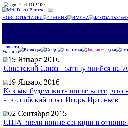
НОВОСТИ
СТАТЬИ
СОННИК
ИМЕНА
ФОТОАЛЬБОМ
Новости
Культура
Спорт
Политика
Здоровье
Наука
Инт
Украина
19 Января 2016
Советский Союз - затянувшийся на 7
19 Января 2016
Как мы будем жить после всего, что 
- российский поэт Игорь Иртеньев
02 Сентября 2015
США ввели новые санкции в отноше