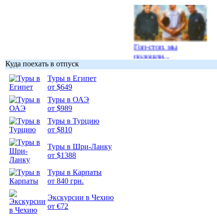
Гоп-стоп, мы
подошли...
Куда поехать в отпуск
Туры в Египет
от $649
Туры в ОАЭ
от $989
Подборка
фотопозитива 1
Туры в Турцию
от $810
Туры в Шри-Ланку
от $1388
Туры в Карпаты
Подборка
от 840 грн.
фотопозитива 2
Экскурсии в Чехию
от €72