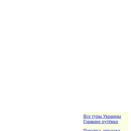
Все туры Украины
Горящие путёвки
Покупка, продажа