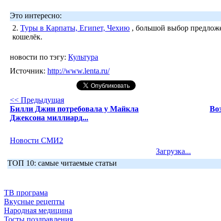
Это интересно:
2.
Туры в Карпаты, Египет, Чехию
, большой выбор предложе
кошелёк.
новости по тэгу:
Культура
Источник:
http://www.lenta.ru/
<< Предыдущая
Билли Джин потребовала у Майкла
Во
Джексона миллиард...
Новости СМИ2
Загрузка...
ТОП 10: самые читаемые статьи
ТВ програма
Вкусные рецепты
Народная медицина
Тосты поздравления