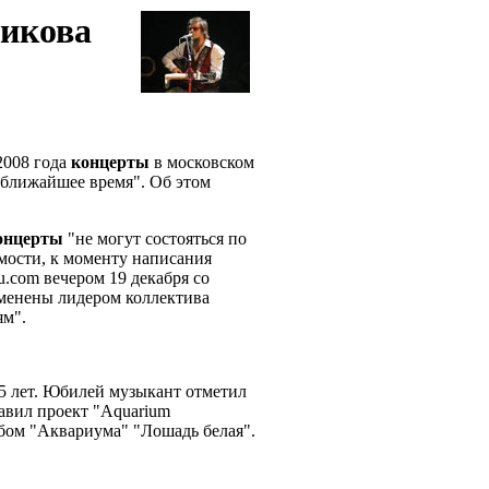
икова
2008 года
концерты
в московском
 ближайшее время". Об этом
онцерты
"не могут состояться по
мости, к моменту написания
u.com вечером 19 декабря со
тменены лидером коллектива
ям".
5 лет. Юбилей музыкант отметил
авил проект "Aquarium
льбом "Аквариума" "Лошадь белая".