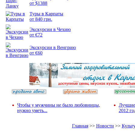
от $1388
Туры в Карпаты
Подборка
от 840 грн.
фотопозитива 2
Экскурсии в Чехию
от €72
Экскурсии в Венгрию
от €60
Чтобы у мужчины не было любовницы,
Лучшие
нужно уметь...
2012 го
Главная
>>
Новости
>>
Культ