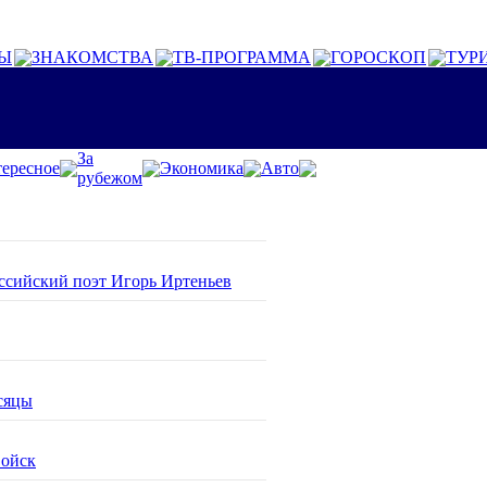
Ы
ЗНАКОМСТВА
ТВ-ПРОГРАММА
ГОРОСКОП
ТУР
За
ересное
Экономика
Авто
рубежом
оссийский поэт Игорь Иртеньев
сяцы
войск