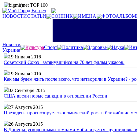
НОВОСТИ
СТАТЬИ
СОННИК
ИМЕНА
ФОТОАЛЬБОМ
Новости
Культура
Спорт
Политика
Здоровье
Наука
Инт
Украина
19 Января 2016
Советский Союз - затянувшийся на 70 лет фильм ужасов.
19 Января 2016
Как мы будем жить после всего, что натворили в Украине? - р
02 Сентября 2015
США ввели новые санкции в отношении России
27 Августа 2015
Президент прогнозирует экономический рост в ближайшие ме
26 Августа 2015
В Донецке ускоренными темпами мобилизуется группировка 