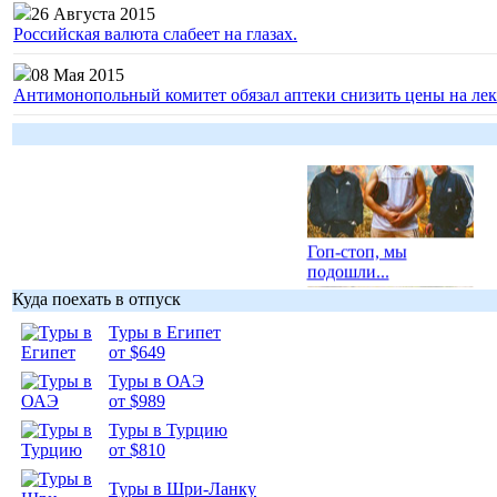
26 Августа 2015
Российская валюта слабеет на глазах.
08 Мая 2015
Антимонопольный комитет обязал аптеки снизить цены на лек
Гоп-стоп, мы
подошли...
Куда поехать в отпуск
Туры в Египет
от $649
Туры в ОАЭ
Подборка
от $989
фотопозитива 1
Туры в Турцию
от $810
Туры в Шри-Ланку