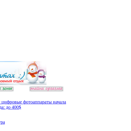
 цифровые фотоаппараты начала
да: до 400$
ура