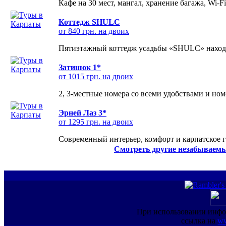
Кафе на 30 мест, мангал, хранение багажа, Wi-F
Коттедж SHULC
от 840 грн. на двоих
Пятиэтажный коттедж усадьбы «SHULC» находит
Затишок 1*
от 1015 грн. на двоих
2, 3-местные номера со всеми удобствами и но
Эрней Лаз 3*
от 1295 грн. на двоих
Современный интерьер, комфорт и карпатское г
Смотреть другие незабываемы
При использовании инфо
ссылка на
ww