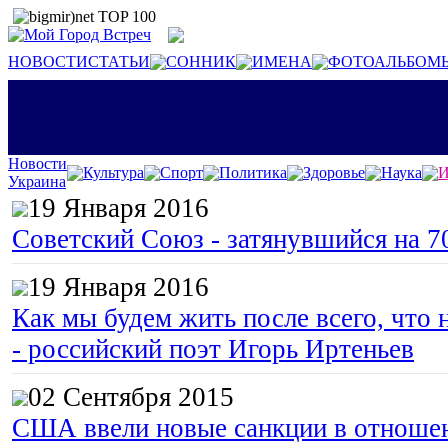
НОВОСТИ
СТАТЬИ
СОННИК
ИМЕНА
ФОТОАЛЬБОМ
Новости
Культура
Спорт
Политика
Здоровье
Наука
И
Украина
19 Января 2016
Советский Союз - затянувшийся на 7
19 Января 2016
Как мы будем жить после всего, что 
- российский поэт Игорь Иртеньев
02 Сентября 2015
США ввели новые санкции в отноше