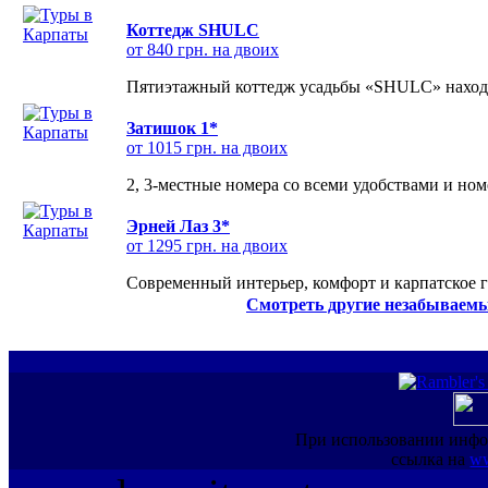
Коттедж SHULC
от 840 грн. на двоих
Пятиэтажный коттедж усадьбы «SHULC» находит
Затишок 1*
от 1015 грн. на двоих
2, 3-местные номера со всеми удобствами и но
Эрней Лаз 3*
от 1295 грн. на двоих
Современный интерьер, комфорт и карпатское г
Смотреть другие незабываемы
При использовании инфо
ссылка на
ww