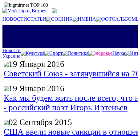
НОВОСТИ
СТАТЬИ
СОННИК
ИМЕНА
ФОТОАЛЬБОМ
Новости
Культура
Спорт
Политика
Здоровье
Наука
Инт
Украина
19 Января 2016
Советский Союз - затянувшийся на 7
19 Января 2016
Как мы будем жить после всего, что 
- российский поэт Игорь Иртеньев
02 Сентября 2015
США ввели новые санкции в отноше