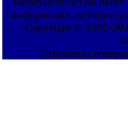
randevucity.net не несе
информации, которую ра
Copyright © 2005-202
з
Страница сгенерир