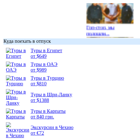
Гоп-стоп, мы
подошли...
Куда поехать в отпуск
Туры в Египет
от $649
Туры в ОАЭ
Подборка
от $989
фотопозитива 1
Туры в Турцию
от $810
Туры в Шри-Ланку
от $1388
Подборка
Туры в Карпаты
фотопозитива 2
от 840 грн.
Экскурсии в Чехию
от €72