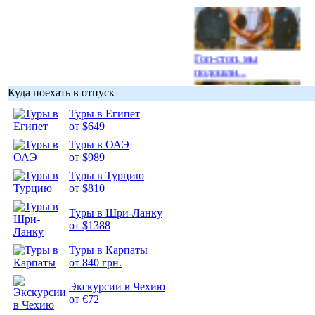
Гоп-стоп, мы
подошли...
Куда поехать в отпуск
Туры в Египет
от $649
Туры в ОАЭ
Подборка
от $989
фотопозитива 1
Туры в Турцию
от $810
Туры в Шри-Ланку
от $1388
Подборка
Туры в Карпаты
фотопозитива 2
от 840 грн.
Экскурсии в Чехию
от €72