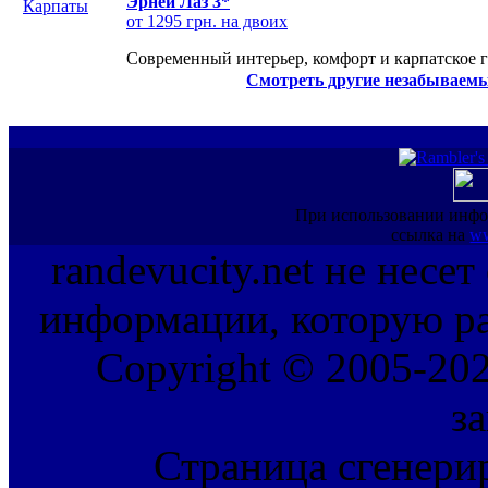
Эрней Лаз 3*
от 1295 грн. на двоих
Современный интерьер, комфорт и карпатское г
Смотреть другие незабываемы
При использовании инфо
ссылка на
ww
randevucity.net не несе
информации, которую ра
Copyright © 2005-202
з
Страница сгенерир