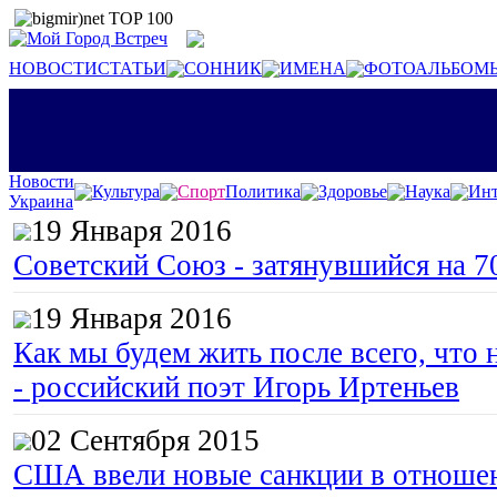
НОВОСТИ
СТАТЬИ
СОННИК
ИМЕНА
ФОТОАЛЬБОМ
Новости
Культура
Спорт
Политика
Здоровье
Наука
Инт
Украина
19 Января 2016
Советский Союз - затянувшийся на 7
19 Января 2016
Как мы будем жить после всего, что 
- российский поэт Игорь Иртеньев
02 Сентября 2015
США ввели новые санкции в отноше