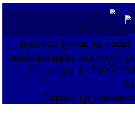
При использовании инфо
ссылка на
ww
randevucity.net не несе
информации, которую ра
Copyright © 2005-202
з
Страница сгенерир