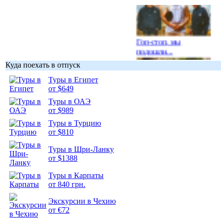
Гоп-стоп, мы
подошли...
Куда поехать в отпуск
Туры в Египет
от $649
Туры в ОАЭ
Подборка
от $989
фотопозитива 1
Туры в Турцию
от $810
Туры в Шри-Ланку
от $1388
Подборка
Туры в Карпаты
фотопозитива 2
от 840 грн.
Экскурсии в Чехию
от €72