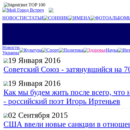
НОВОСТИ
СТАТЬИ
СОННИК
ИМЕНА
ФОТОАЛЬБОМ
Новости
Культура
Спорт
Политика
Здоровье
Наука
Инт
Украина
19 Января 2016
Советский Союз - затянувшийся на 7
19 Января 2016
Как мы будем жить после всего, что 
- российский поэт Игорь Иртеньев
02 Сентября 2015
США ввели новые санкции в отноше