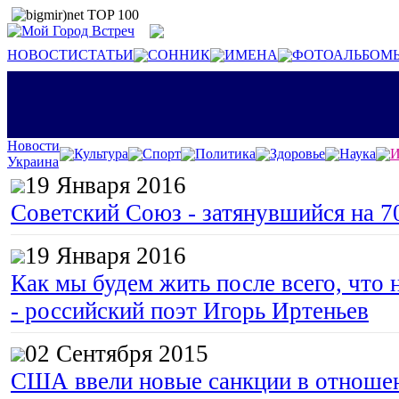
НОВОСТИ
СТАТЬИ
СОННИК
ИМЕНА
ФОТОАЛЬБОМ
Новости
Культура
Спорт
Политика
Здоровье
Наука
И
Украина
19 Января 2016
Советский Союз - затянувшийся на 7
19 Января 2016
Как мы будем жить после всего, что 
- российский поэт Игорь Иртеньев
02 Сентября 2015
США ввели новые санкции в отноше