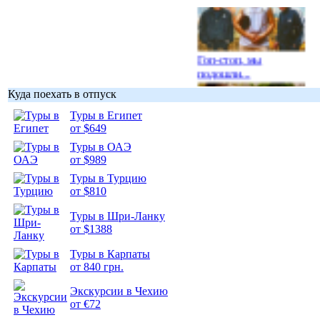
Гоп-стоп, мы
подошли...
Куда поехать в отпуск
Туры в Египет
от $649
Туры в ОАЭ
Подборка
от $989
фотопозитива 1
Туры в Турцию
от $810
Туры в Шри-Ланку
от $1388
Подборка
Туры в Карпаты
фотопозитива 2
от 840 грн.
Экскурсии в Чехию
от €72