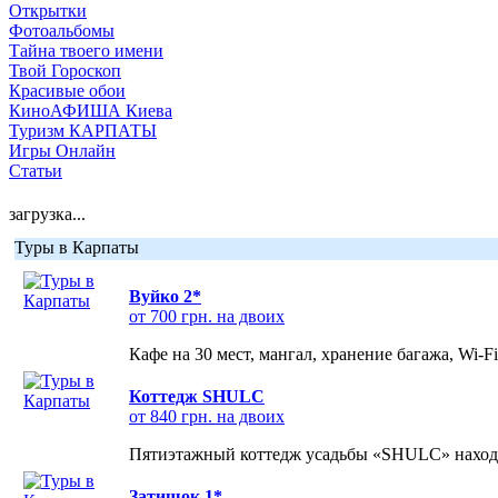
Открытки
Фотоальбомы
Тайна твоего имени
Твой Гороскоп
Красивые обои
КиноАФИША Киева
Туризм КАРПАТЫ
Игры Онлайн
Статьи
загрузка...
Туры в Карпаты
Вуйко 2*
от 700 грн. на двоих
Кафе на 30 мест, мангал, хранение багажа, Wi-F
Коттедж SHULC
от 840 грн. на двоих
Пятиэтажный коттедж усадьбы «SHULC» находит
Затишок 1*