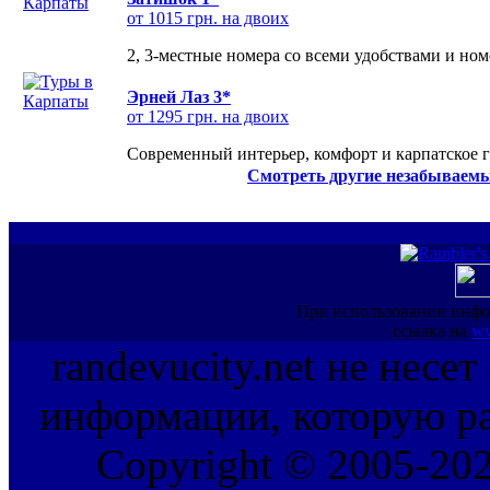
от 1015 грн. на двоих
2, 3-местные номера со всеми удобствами и но
Эрней Лаз 3*
от 1295 грн. на двоих
Современный интерьер, комфорт и карпатское г
Смотреть другие незабываемы
При использовании инфо
ссылка на
ww
randevucity.net не несе
информации, которую ра
Copyright © 2005-202