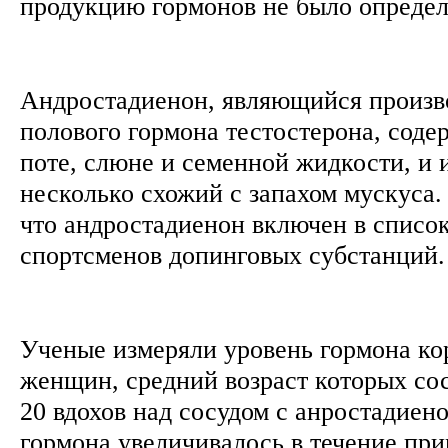
продукцию гормонов не было опреде
Андростадиенон, являющийся произ
полового гормона тестостерона, соде
поте, слюне и семенной жидкости, и 
несколько схожий с запахом мускуса.
что андростадиенон включен в списо
спортсменов допинговых субстанций
Ученые измеряли уровень гормона ко
женщин, средний возраст которых сос
20 вдохов над сосудом с анростадиен
гормона увеличивалось в течение при