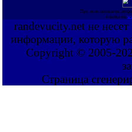
При использовании инфо
ссылка на
ww
randevucity.net не несе
информации, которую ра
Copyright © 2005-202
з
Страница сгенерир