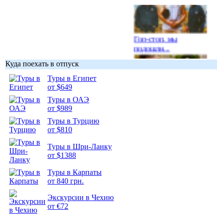
Гоп-стоп, мы
подошли...
Куда поехать в отпуск
Туры в Египет
от $649
Туры в ОАЭ
Подборка
от $989
фотопозитива 1
Туры в Турцию
от $810
Туры в Шри-Ланку
от $1388
Подборка
Туры в Карпаты
фотопозитива 2
от 840 грн.
Экскурсии в Чехию
от €72