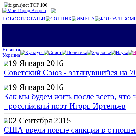
НОВОСТИ
СТАТЬИ
СОННИК
ИМЕНА
ФОТОАЛЬБОМ
Новости
Культура
Спорт
Политика
Здоровье
Наука
И
Украина
19 Января 2016
Советский Союз - затянувшийся на 7
19 Января 2016
Как мы будем жить после всего, что 
- российский поэт Игорь Иртеньев
02 Сентября 2015
США ввели новые санкции в отноше