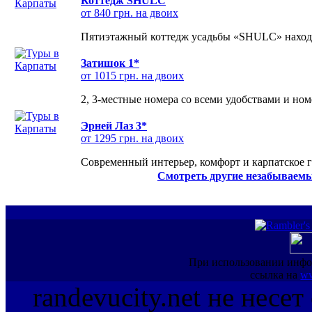
Коттедж SHULC
от 840 грн. на двоих
Пятиэтажный коттедж усадьбы «SHULC» находит
Затишок 1*
от 1015 грн. на двоих
2, 3-местные номера со всеми удобствами и но
Эрней Лаз 3*
от 1295 грн. на двоих
Современный интерьер, комфорт и карпатское г
Смотреть другие незабываемы
При использовании инфо
ссылка на
ww
randevucity.net не несе