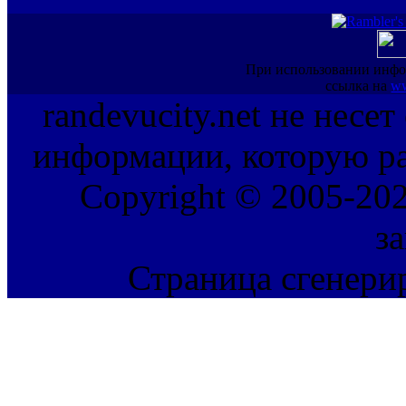
При использовании инфо
ссылка на
ww
randevucity.net не несе
информации, которую ра
Copyright © 2005-202
з
Страница сгенерир