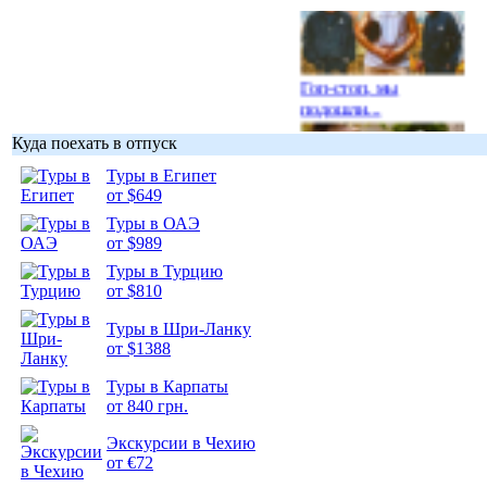
Гоп-стоп, мы
подошли...
Куда поехать в отпуск
Туры в Египет
от $649
Туры в ОАЭ
Подборка
от $989
фотопозитива 1
Туры в Турцию
от $810
Туры в Шри-Ланку
от $1388
Подборка
Туры в Карпаты
фотопозитива 2
от 840 грн.
Экскурсии в Чехию
от €72