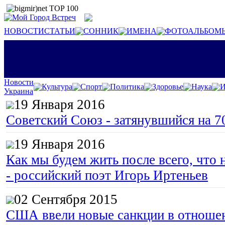
НОВОСТИ
СТАТЬИ
СОННИК
ИМЕНА
ФОТОАЛЬБОМ
Новости
Культура
Спорт
Политика
Здоровье
Наука
И
Украина
19 Января 2016
Советский Союз - затянувшийся на 7
19 Января 2016
Как мы будем жить после всего, что 
- российский поэт Игорь Иртеньев
02 Сентября 2015
США ввели новые санкции в отноше