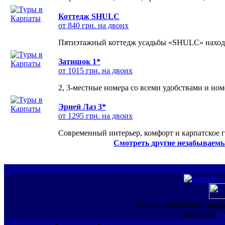
Коттедж SHULC
от 840 грн. на двоих
Пятиэтажный коттедж усадьбы «SHULC» находит
Затишок 1*
от 1015 грн. на двоих
2, 3-местные номера со всеми удобствами и но
Эрней Лаз 3*
от 1295 грн. на двоих
Современный интерьер, комфорт и карпатское г
Смотреть другие незабываемы
При использовании инфо
ссылка на
ww