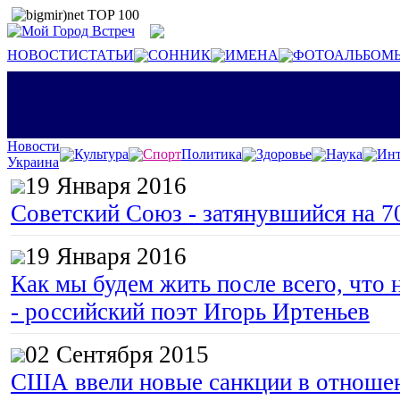
НОВОСТИ
СТАТЬИ
СОННИК
ИМЕНА
ФОТОАЛЬБОМ
Новости
Культура
Спорт
Политика
Здоровье
Наука
Инт
Украина
19 Января 2016
Советский Союз - затянувшийся на 7
19 Января 2016
Как мы будем жить после всего, что 
- российский поэт Игорь Иртеньев
02 Сентября 2015
США ввели новые санкции в отноше