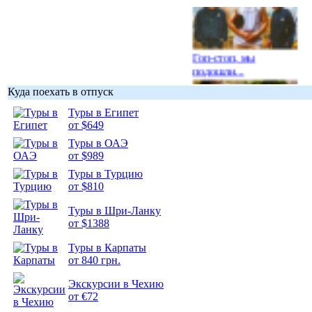
Гоп-стоп, мы
подошли...
Куда поехать в отпуск
Туры в Египет
от $649
Туры в ОАЭ
Подборка
от $989
фотопозитива 1
Туры в Турцию
от $810
Туры в Шри-Ланку
от $1388
Подборка
Туры в Карпаты
фотопозитива 2
от 840 грн.
Экскурсии в Чехию
от €72