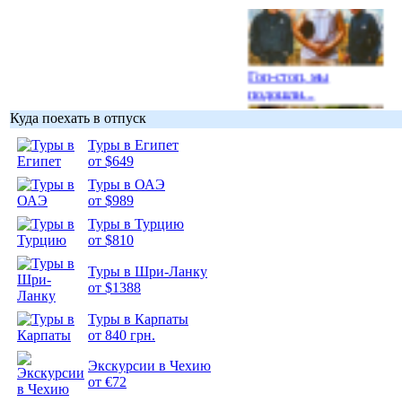
Гоп-стоп, мы
подошли...
Куда поехать в отпуск
Туры в Египет
от $649
Туры в ОАЭ
Подборка
от $989
фотопозитива 1
Туры в Турцию
от $810
Туры в Шри-Ланку
от $1388
Подборка
Туры в Карпаты
фотопозитива 2
от 840 грн.
Экскурсии в Чехию
от €72