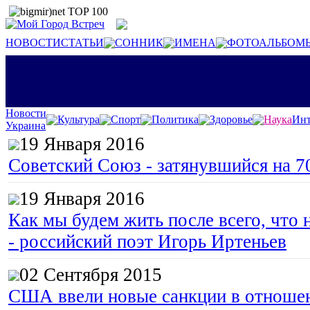
НОВОСТИ
СТАТЬИ
СОННИК
ИМЕНА
ФОТОАЛЬБОМ
Новости
Культура
Спорт
Политика
Здоровье
Наука
Инт
Украина
19 Января 2016
Советский Союз - затянувшийся на 7
19 Января 2016
Как мы будем жить после всего, что 
- российский поэт Игорь Иртеньев
02 Сентября 2015
США ввели новые санкции в отноше