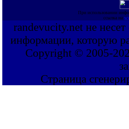
При использовании инфо
ссылка на
ww
randevucity.net не несе
информации, которую ра
Copyright © 2005-202
з
Страница сгенерир