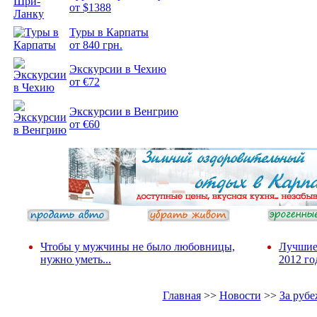
от $1388
Туры в Карпаты
Подборка
от 840 грн.
фотопозитива 2
Экскурсии в Чехию
от €72
Экскурсии в Венгрию
от €60
Чтобы у мужчины не было любовницы,
Лучшие
нужно уметь...
2012 го
Главная
>>
Новости
>>
За руб