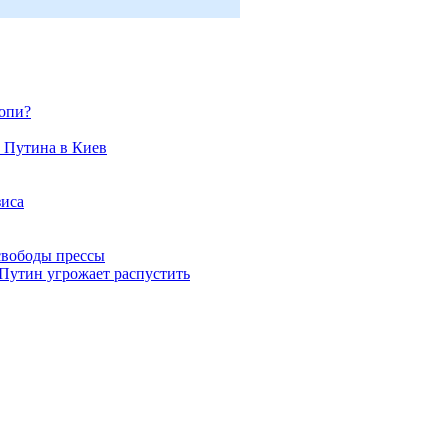
ропи?
 Путина в Киев
зиса
свободы прессы
 Путин угрожает распустить