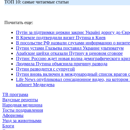
ТОП 10: самые читаемые статьи
Почитать еще:
Путін за підтримки церкви закриє Україні дорогу до Єв
В Кремле подтвердили визит Путина в Киев
В посольстве РФ назвали слухами информацию о визите
Путин устами Глазьева поставил Украине ультиматум
Арабские шейхи отказали Путину в ценовом сговоре
Путин: Россию ждет новая волна демографического кри
Людмила Путина объяснила причину развода
Путин разводится с супругой
Путин вновь включен в международный список врагов 
Life News опубликовал сенсационное видео, на котором
кабинет Медведева
ТВ програма
Вкусные рецепты
Народная медицина
Тосты поздравления
Афоризмы
Уход за животными
Блоги