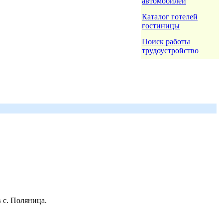
автомобилей
Каталог готелей
гостиницы
Поиск работы
трудоустройство
 с. Поляница.