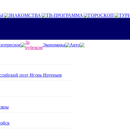
Ы
ЗНАКОМСТВА
ТВ-ПРОГРАММА
ГОРОСКОП
ТУР
За
нтересное
Экономика
Авто
рубежом
оссийский поэт Игорь Иртеньев
сяцы
войск