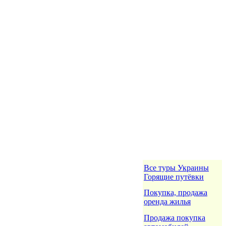
Все туры Украины
Горящие путёвки
Покупка, продажа
оренда жилья
Продажа покупка