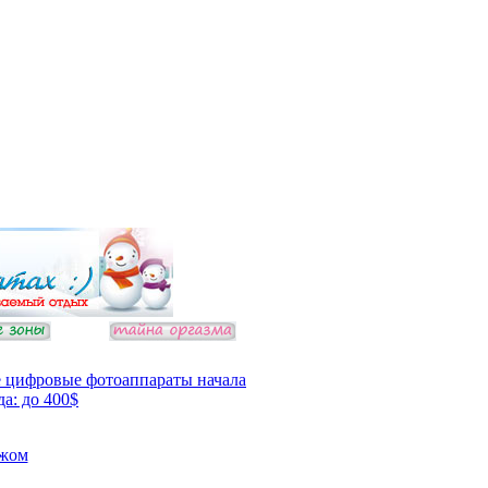
 цифровые фотоаппараты начала
да: до 400$
ежом