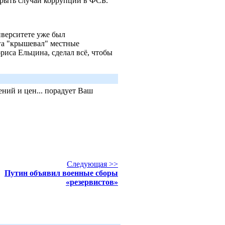
крыть случаи коррупции в ФСБ.
иверситете уже был
га "крышевал" местные
риса Ельцина, сделал всё, чтобы
ний и цен... порадует Ваш
Следующая >>
Путин объявил военные сборы
«резервистов»