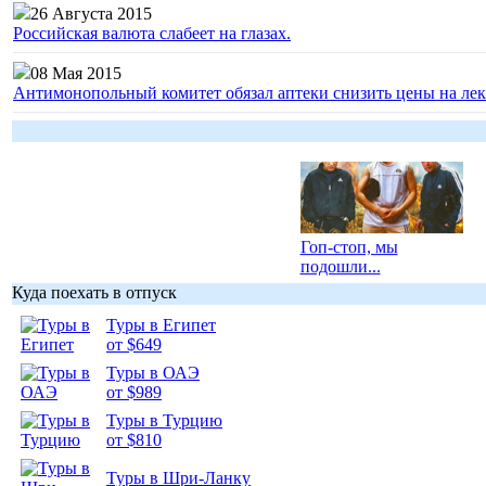
26 Августа 2015
Российская валюта слабеет на глазах.
08 Мая 2015
Антимонопольный комитет обязал аптеки снизить цены на лек
Гоп-стоп, мы
подошли...
Куда поехать в отпуск
Туры в Египет
от $649
Туры в ОАЭ
Подборка
от $989
фотопозитива 1
Туры в Турцию
от $810
Туры в Шри-Ланку