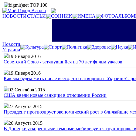
НОВОСТИ
СТАТЬИ
СОННИК
ИМЕНА
ФОТОАЛЬБОМ
Новости
Культура
Спорт
Политика
Здоровье
Наука
И
Украина
19 Января 2016
Советский Союз - затянувшийся на 70 лет фильм ужасов.
19 Января 2016
Как мы будем жить после всего, что натворили в Украине? - р
02 Сентября 2015
США ввели новые санкции в отношении России
27 Августа 2015
Президент прогнозирует экономический рост в ближайшие ме
26 Августа 2015
В Донецке ускоренными темпами мобилизуется группировка 