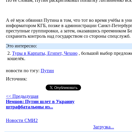
По её словам, Путин раскритиковал попытку Литвиненко вс
А её муж обвинял Путина в том, что тот во время учёбы в ун
информатором КГБ, позже в администрации Санкт-Петербур
преступные группировки, а затем, оказавшись преемником Бо
сохранить контроль над государством со стороны спецслужб.
Это интересно:
2.
Туры в Карпаты, Египет, Чехию
, большой выбор предложе
кошелёк.
новости по тэгу:
Путин
Источник:
<< Предыдущая
Немцов: Путин шлет в Украину
штрафбатальоны из...
Новости СМИ2
Загрузка...