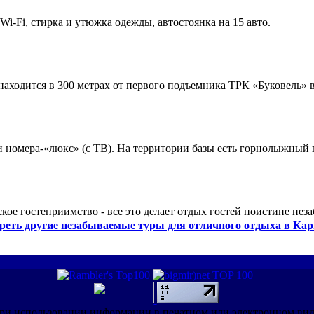
 Wi-Fi, стирка и утюжка одежды, автостоянка на 15 авто.
ходится в 300 метрах от первого подъемника ТРК «Буковель» в
 и номера-«люкс» (с ТВ). На территории базы есть горнолыжный
кое гостеприимство - все это делает отдых гостей поистине нез
реть другие незабываемые туры для отличного отдыха в Кар
ри использовании информации в печатном или электронном ви