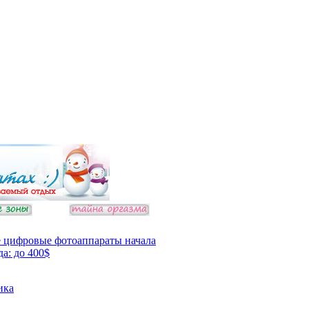
 цифровые фотоаппараты начала
да: до 400$
ика