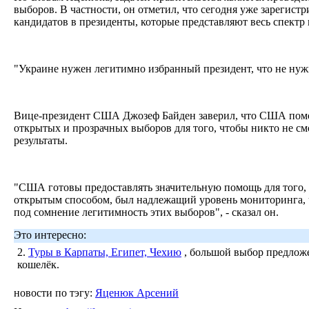
выборов. В частности, он отметил, что сегодня уже зарегистр
кандидатов в президенты, которые представляют весь спектр
"Украине нужен легитимно избранный президент, что не нужн
Вице-президент США Джозеф Байден заверил, что США помо
открытых и прозрачных выборов для того, чтобы никто не см
результаты.
"США готовы предоставлять значительную помощь для того,
открытым способом, был надлежащий уровень мониторинга, 
под сомнение легитимность этих выборов", - сказал он.
Это интересно:
2.
Туры в Карпаты, Египет, Чехию
, большой выбор предложе
кошелёк.
новости по тэгу:
Яценюк Арсений