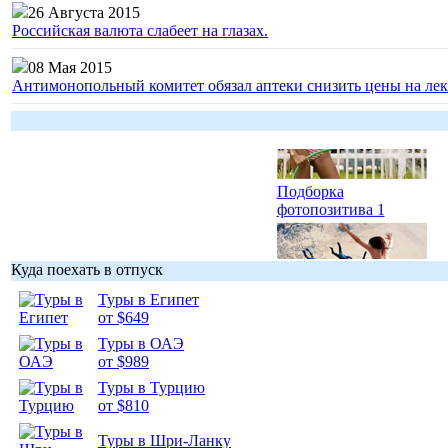
26 Августа 2015
Российская валюта слабеет на глазах.
Гоп-стоп, мы
подошли...
08 Мая 2015
Антимонопольный комитет обязал аптеки снизить цены на лек
Подборка
фотопозитива 1
Куда поехать в отпуск
Туры в Египет
от $649
Подборка
фотопозитива 2
Туры в ОАЭ
от $989
Туры в Турцию
от $810
Туры в Шри-Ланку