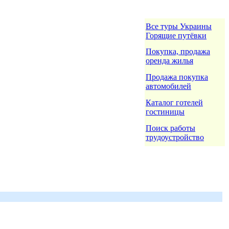
Все туры Украины
Горящие путёвки
Покупка, продажа
оренда жилья
Продажа покупка
автомобилей
Каталог готелей
гостиницы
Поиск работы
трудоустройство