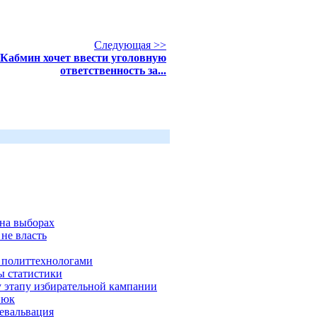
Следующая >>
Кабмин хочет ввести уголовную
ответственность за...
на выборах
не власть
и политтехнологами
ы статистики
 этапу избирательной кампании
нюк
девальвация