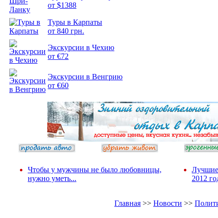
от $1388
Туры в Карпаты
от 840 грн.
Экскурсии в Чехию
от €72
Экскурсии в Венгрию
от €60
Чтобы у мужчины не было любовницы,
Лучшие
нужно уметь...
2012 го
Главная
>>
Новости
>>
Полит