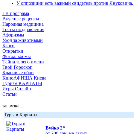
У оппозиции есть важный свидетель против Януковича,
ТВ програма
Вкусные рецепты
Народная медицина
Тосты поздравления
Афоризмы
Уход за животными
Блоги
Открытки
Фотоальбомы
Тайна твоего имени
Твой Гороскоп
Красивые обои
КиноАФИША Киева
Туризм КАРПАТЫ
Игры Онлайн
Статьи
загрузка...
Туры в Карпаты
Вуйко 2*
от 700 грн. на двоих