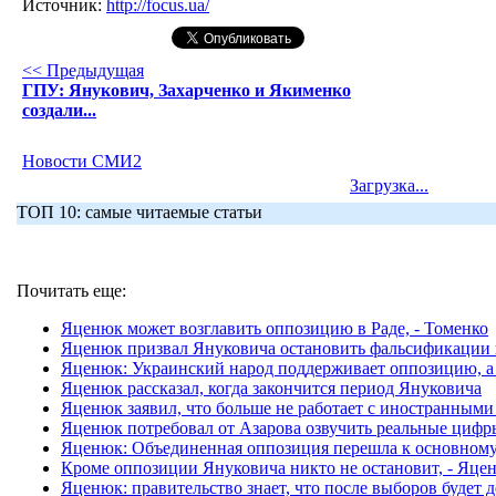
Источник:
http://focus.ua/
<< Предыдущая
ГПУ: Янукович, Захарченко и Якименко
создали...
Новости СМИ2
Загрузка...
ТОП 10: самые читаемые статьи
Почитать еще:
Яценюк может возглавить оппозицию в Раде, - Томенко
Яценюк призвал Януковича остановить фальсификации 
Яценюк: Украинский народ поддерживает оппозицию, а 
Яценюк рассказал, когда закончится период Януковича
Яценюк заявил, что больше не работает с иностранным
Яценюк потребовал от Азарова озвучить реальные цифр
Яценюк: Объединенная оппозиция перешла к основному
Кроме оппозиции Януковича никто не остановит, - Яце
Яценюк: правительство знает, что после выборов будет 