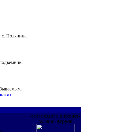
 с. Поляница.
 подъемник.
абываемым.
патах
сайт входит в интернет-
холдинг
Агрупп
де