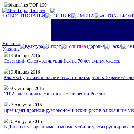
НОВОСТИ
СТАТЬИ
СОННИК
ИМЕНА
ФОТОАЛЬБОМ
Новости
Культура
Спорт
Политика
Здоровье
Наука
Инт
Украина
19 Января 2016
Советский Союз - затянувшийся на 70 лет фильм ужасов.
19 Января 2016
Как мы будем жить после всего, что натворили в Украине? - р
02 Сентября 2015
США ввели новые санкции в отношении России
27 Августа 2015
Президент прогнозирует экономический рост в ближайшие ме
26 Августа 2015
В Донецке ускоренными темпами мобилизуется группировка 