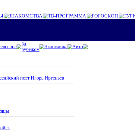
Ы
ЗНАКОМСТВА
ТВ-ПРОГРАММА
ГОРОСКОП
ТУР
За
ересное
Экономика
Авто
рубежом
оссийский поэт Игорь Иртеньев
сяцы
войск