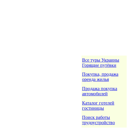
Все туры Украины
Горящие путёвки
Покупка, продажа
оренда жилья
Продажа покупка
автомобилей
Каталог готелей
гостиницы
Поиск работы
трудоустройство