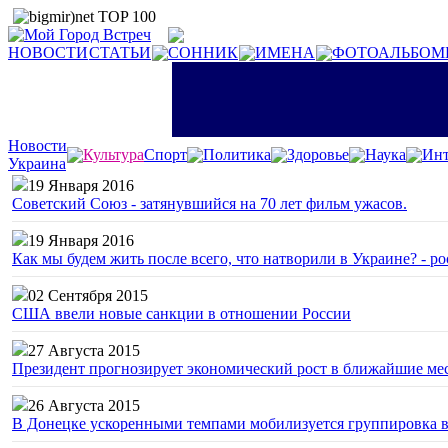
НОВОСТИ
СТАТЬИ
СОННИК
ИМЕНА
ФОТОАЛЬБОМ
Новости
Культура
Спорт
Политика
Здоровье
Наука
Инт
Украина
19 Января 2016
Советский Союз - затянувшийся на 70 лет фильм ужасов.
19 Января 2016
Как мы будем жить после всего, что натворили в Украине? - р
02 Сентября 2015
США ввели новые санкции в отношении России
27 Августа 2015
Президент прогнозирует экономический рост в ближайшие ме
26 Августа 2015
В Донецке ускоренными темпами мобилизуется группировка 