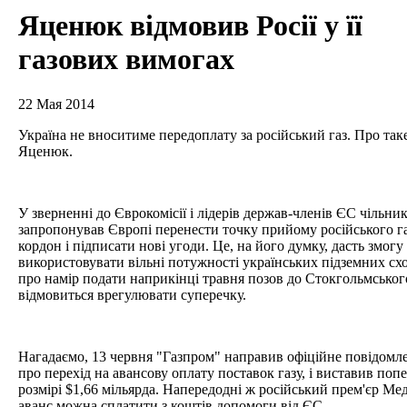
Яценюк відмовив Росії у її
газових вимогах
22 Мая 2014
Україна не вноситиме передоплату за російський газ. Про так
Яценюк.
У зверненні до Єврокомісії і лідерів держав-членів ЄС чільни
запропонував Європі перенести точку прийому російського га
кордон і підписати нові угоди. Це, на його думку, дасть змо
використовувати вільні потужності українських підземних сх
про намір подати наприкінці травня позов до Стокгольмського
відмовиться врегулювати суперечку.
Нагадаємо, 13 червня "Газпром" направив офіційне повідом
про перехід на авансову оплату поставок газу, і виставив поп
розмірі $1,66 мільярда. Напередодні ж російський прем'єр Ме
аванс можна сплатити з коштів допомоги від ЄС.