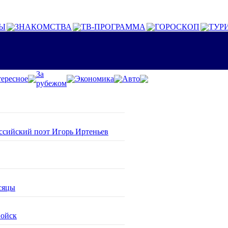
Ы
ЗНАКОМСТВА
ТВ-ПРОГРАММА
ГОРОСКОП
ТУР
За
ересное
Экономика
Авто
рубежом
оссийский поэт Игорь Иртеньев
сяцы
войск