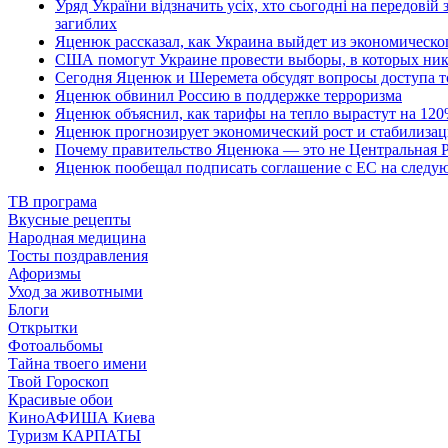
Уряд України відзначить усіх, хто сьогодні на передовій
загиблих
Яценюк рассказал, как Украина выйдет из экономическо
США помогут Украине провести выборы, в которых ник
Сегодня Яценюк и Шеремета обсудят вопросы доступа т
Яценюк обвинил Россию в поддержке терроризма
Яценюк объяснил, как тарифы на тепло вырастут на 12
Яценюк прогнозирует экономический рост и стабилизац
Почему правительство Яценюка — это не Центральная Р
Яценюк пообещал подписать соглашение с ЕС на следу
ТВ програма
Вкусные рецепты
Народная медицина
Тосты поздравления
Афоризмы
Уход за животными
Блоги
Открытки
Фотоальбомы
Тайна твоего имени
Твой Гороскоп
Красивые обои
КиноАФИША Киева
Туризм КАРПАТЫ