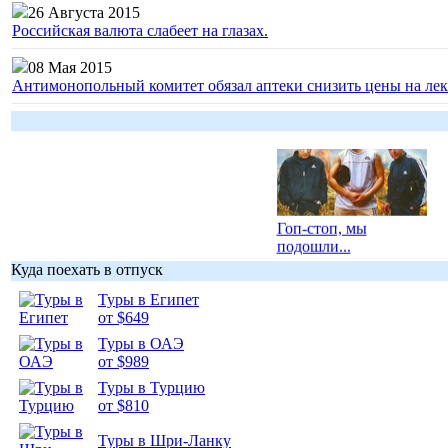
26 Августа 2015
Российская валюта слабеет на глазах.
08 Мая 2015
Антимонопольный комитет обязал аптеки снизить цены на лек
Гоп-стоп, мы
подошли...
Куда поехать в отпуск
Туры в Египет
от $649
Туры в ОАЭ
Подборка
от $989
фотопозитива 1
Туры в Турцию
от $810
Туры в Шри-Ланку