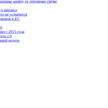
 захищає країну та допоможе сім'ям
го кризиса
то не усомнится
оваров в ЕС
0%
ию с 2015 года
ада 2.0
ющей неделе