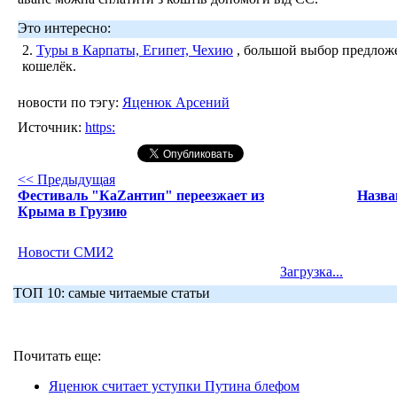
Это интересно:
2.
Туры в Карпаты, Египет, Чехию
, большой выбор предложе
кошелёк.
новости по тэгу:
Яценюк Арсений
Источник:
https:
<< Предыдущая
Фестиваль "КаZантип" переезжает из
Назва
Крыма в Грузию
Новости СМИ2
Загрузка...
ТОП 10: самые читаемые статьи
Почитать еще:
Яценюк считает уступки Путина блефом