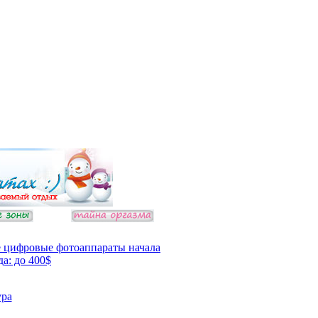
 цифровые фотоаппараты начала
да: до 400$
ура