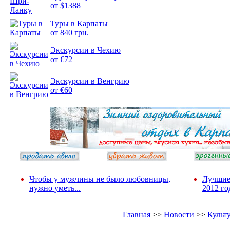
от $1388
Туры в Карпаты
Подборка
от 840 грн.
фотопозитива 2
Экскурсии в Чехию
от €72
Экскурсии в Венгрию
от €60
Чтобы у мужчины не было любовницы,
Лучшие
нужно уметь...
2012 го
Главная
>>
Новости
>>
Культ