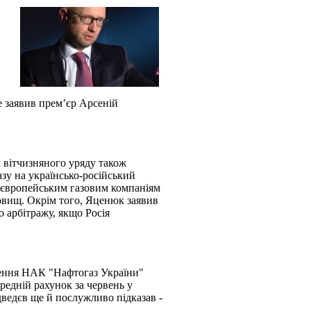
е заявив прем’єр Арсеній
к вітчизняного уряду також
зу на українсько-російський
гу європейським газовим компаніям
овищ. Окрім того, Яценюк заявив
 арбітражу, якщо Росія
лення НАК "Нафтогаз України"
ередній рахунок за червень у
дведєв ще й послужливо підказав -