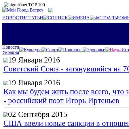
НОВОСТИ
СТАТЬИ
СОННИК
ИМЕНА
ФОТОАЛЬБОМ
Новости
Культура
Спорт
Политика
Здоровье
Наука
Инт
Украина
19 Января 2016
Советский Союз - затянувшийся на 7
19 Января 2016
Как мы будем жить после всего, что 
- российский поэт Игорь Иртеньев
02 Сентября 2015
США ввели новые санкции в отноше