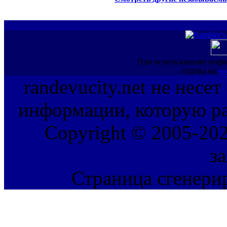
При использовании инфо
ссылка на
ww
randevucity.net не несе
информации, которую ра
Copyright © 2005-202
з
Страница сгенерир