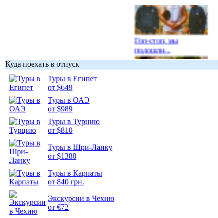
Гоп-стоп, мы
подошли...
Куда поехать в отпуск
Туры в Египет
от $649
Туры в ОАЭ
Подборка
от $989
фотопозитива 1
Туры в Турцию
от $810
Туры в Шри-Ланку
от $1388
Подборка
Туры в Карпаты
фотопозитива 2
от 840 грн.
Экскурсии в Чехию
от €72