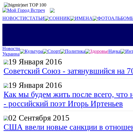
НОВОСТИ
СТАТЬИ
СОННИК
ИМЕНА
ФОТОАЛЬБОМ
Новости
Культура
Спорт
Политика
Здоровье
Наука
Инт
Украина
19 Января 2016
Советский Союз - затянувшийся на 7
19 Января 2016
Как мы будем жить после всего, что 
- российский поэт Игорь Иртеньев
02 Сентября 2015
США ввели новые санкции в отноше