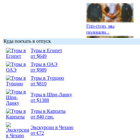
Гоп-стоп, мы
подошли...
Куда поехать в отпуск
Туры в Египет
от $649
Туры в ОАЭ
Подборка
от $989
фотопозитива 1
Туры в Турцию
от $810
Туры в Шри-Ланку
от $1388
Подборка
Туры в Карпаты
фотопозитива 2
от 840 грн.
Экскурсии в Чехию
от €72