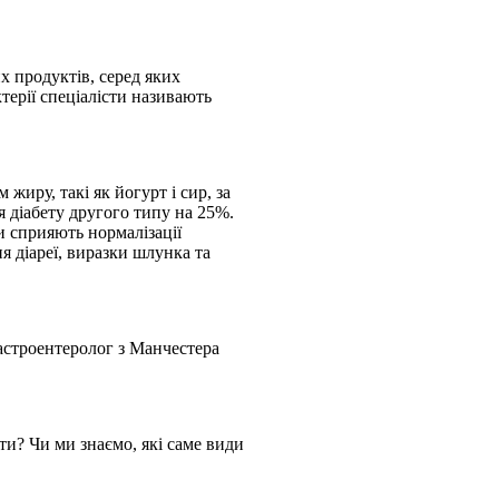
 продуктів, серед яких
ктерії спеціалісти називають
жиру, такі як йогурт і сир, за
діабету другого типу на 25%.
и сприяють нормалізації
я діареї, виразки шлунка та
Гастроентеролог з Манчестера
ти? Чи ми знаємо, які саме види