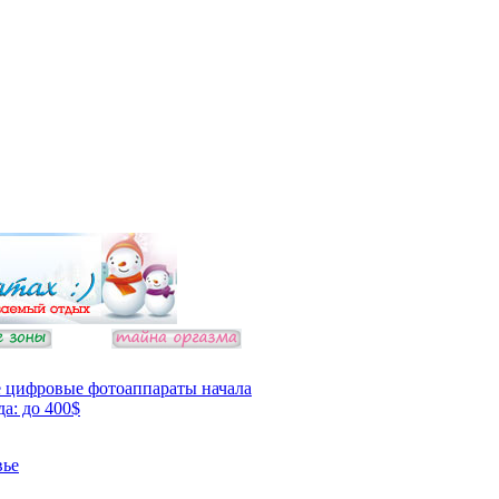
 цифровые фотоаппараты начала
да: до 400$
вье