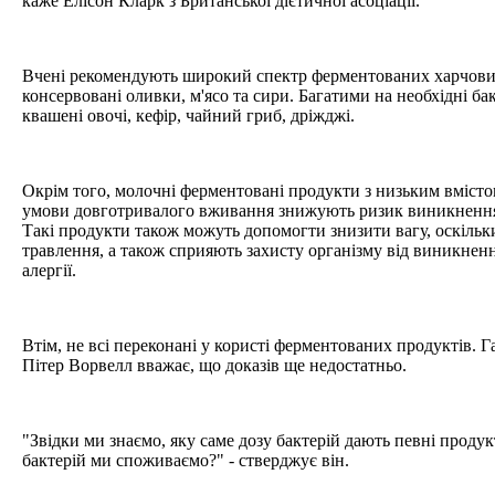
каже Елісон Кларк з Британської дієтичної асоціації.
Вчені рекомендують широкий спектр ферментованих харчових
консервовані оливки, м'ясо та сири. Багатими на необхідні ба
квашені овочі, кефір, чайний гриб, дріжджі.
Окрім того, молочні ферментовані продукти з низьким вмістом 
умови довготривалого вживання знижують ризик виникнення 
Такі продукти також можуть допомогти знизити вагу, оскільк
травлення, а також сприяють захисту організму від виникненн
алергії.
Втім, не всі переконані у користі ферментованих продуктів. 
Пітер Ворвелл вважає, що доказів ще недостатньо.
"Звідки ми знаємо, яку саме дозу бактерій дають певні продук
бактерій ми споживаємо?" - стверджує він.