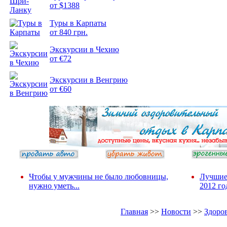
от $1388
Подборка
Туры в Карпаты
фотопозитива 2
от 840 грн.
Экскурсии в Чехию
от €72
Экскурсии в Венгрию
от €60
Чтобы у мужчины не было любовницы,
Лучшие
нужно уметь...
2012 го
Главная
>>
Новости
>>
Здоро