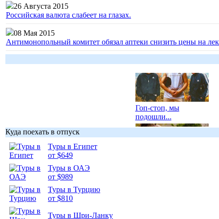
26 Августа 2015
Российская валюта слабеет на глазах.
08 Мая 2015
Антимонопольный комитет обязал аптеки снизить цены на лек
Гоп-стоп, мы
подошли...
Куда поехать в отпуск
Туры в Египет
от $649
Туры в ОАЭ
Подборка
от $989
фотопозитива 1
Туры в Турцию
от $810
Туры в Шри-Ланку