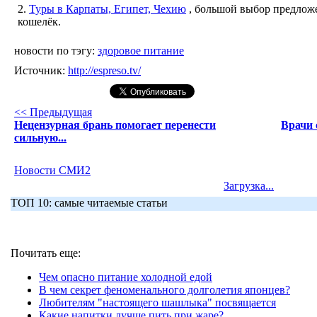
2.
Туры в Карпаты, Египет, Чехию
, большой выбор предложе
кошелёк.
новости по тэгу:
здоровое питание
Источник:
http://espreso.tv/
<< Предыдущая
Нецензурная брань помогает перенести
Врачи 
сильную...
Новости СМИ2
Загрузка...
ТОП 10: самые читаемые статьи
Почитать еще:
Чем опасно питание холодной едой
В чем секрет феноменального долголетия японцев?
Любителям "настоящего шашлыка" посвящается
Какие напитки лучше пить при жаре?