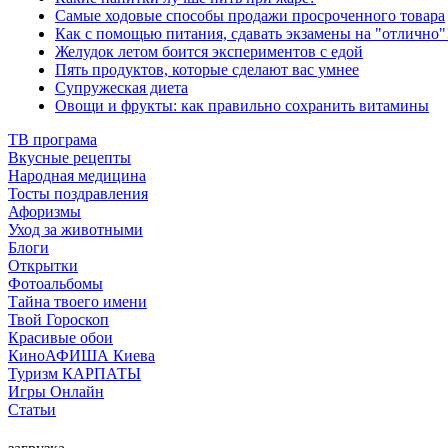
Самые ходовые способы продажи просроченного товара
Как с помощью питания, сдавать экзамены на "отлично"
Желудок летом боится экспериментов с едой
Пять продуктов, которые сделают вас умнее
Супружеская диета
Овощи и фрукты: как правильно сохранить витамины
ТВ програма
Вкусные рецепты
Народная медицина
Тосты поздравления
Афоризмы
Уход за животными
Блоги
Открытки
Фотоальбомы
Тайна твоего имени
Твой Гороскоп
Красивые обои
КиноАФИША Киева
Туризм КАРПАТЫ
Игры Онлайн
Статьи