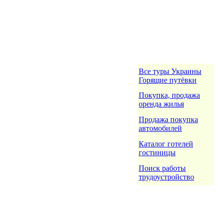
Все туры Украины
Горящие путёвки
Покупка, продажа
оренда жилья
Продажа покупка
автомобилей
Каталог готелей
гостиницы
Поиск работы
трудоустройство