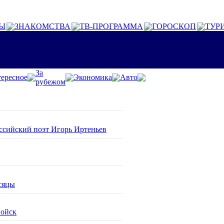
Ы
ЗНАКОМСТВА
ТВ-ПРОГРАММА
ГОРОСКОП
ТУР
За
ересное
Экономика
Авто
рубежом
оссийский поэт Игорь Иртеньев
сяцы
войск