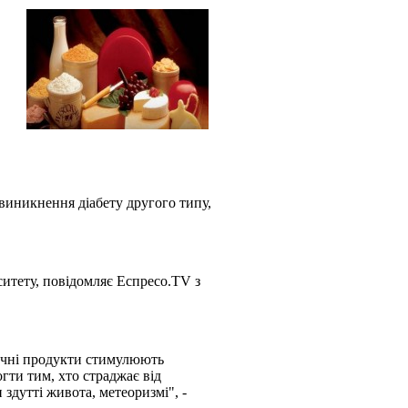
иникнення діабету другого типу,
итету, повідомляє Еспресо.TV з
очні продукти стимулюють
гти тим, хто страджає від
здутті живота, метеоризмі", -