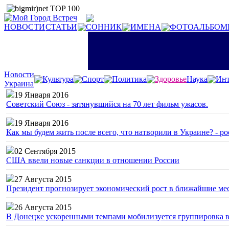
НОВОСТИ
СТАТЬИ
СОННИК
ИМЕНА
ФОТОАЛЬБОМ
Новости
Культура
Спорт
Политика
Здоровье
Наука
Инт
Украина
19 Января 2016
Советский Союз - затянувшийся на 70 лет фильм ужасов.
19 Января 2016
Как мы будем жить после всего, что натворили в Украине? - р
02 Сентября 2015
США ввели новые санкции в отношении России
27 Августа 2015
Президент прогнозирует экономический рост в ближайшие ме
26 Августа 2015
В Донецке ускоренными темпами мобилизуется группировка 