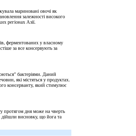
ікувала мариновані овочі як
ановлення залежності високого
ких регіонах Азії.
рків, ферментованих у власному
астіше за все консервують за
люються" бактеріями. Даний
овин, які містяться у продуктах.
ного консерванту, який стимулює
у протягом дня може на чверть
і дійшли висновку, що йога та