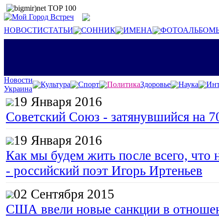
НОВОСТИ
СТАТЬИ
СОННИК
ИМЕНА
ФОТОАЛЬБОМ
Новости
Культура
Спорт
Политика
Здоровье
Наука
Инт
Украина
19 Января 2016
Советский Союз - затянувшийся на 7
19 Января 2016
Как мы будем жить после всего, что 
- российский поэт Игорь Иртеньев
02 Сентября 2015
США ввели новые санкции в отноше