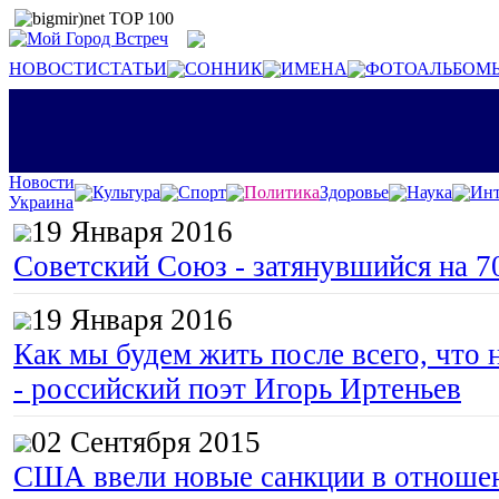
НОВОСТИ
СТАТЬИ
СОННИК
ИМЕНА
ФОТОАЛЬБОМ
Новости
Культура
Спорт
Политика
Здоровье
Наука
Инт
Украина
19 Января 2016
Советский Союз - затянувшийся на 7
19 Января 2016
Как мы будем жить после всего, что 
- российский поэт Игорь Иртеньев
02 Сентября 2015
США ввели новые санкции в отноше