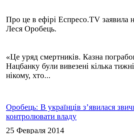
Про це в ефірі Еспресо.TV заявила 
Леся Оробець.
«Це уряд смертників. Казна пограбо
Нацбанку були вивезені кілька тижні
нікому, хто...
Оробець: В українців з’явилася звич
контролювати владу
25 Февраля 2014