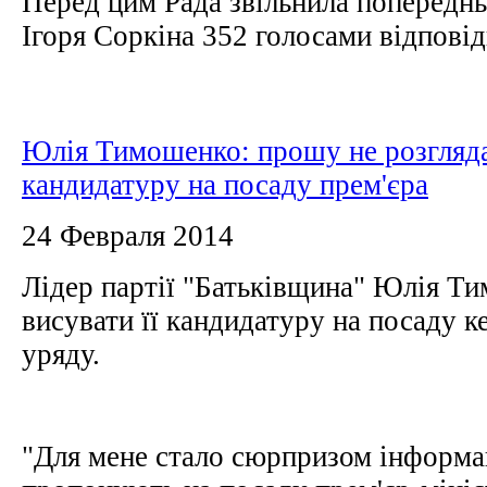
Перед цим Рада звільнила попередн
Ігоря Соркіна 352 голосами відповід
Юлія Тимошенко: прошу не розгляд
кандидатуру на посаду прем'єра
24 Февраля 2014
Лідер партії "Батьківщина" Юлія Т
висувати її кандидатуру на посаду к
уряду.
"Для мене стало сюрпризом інформац