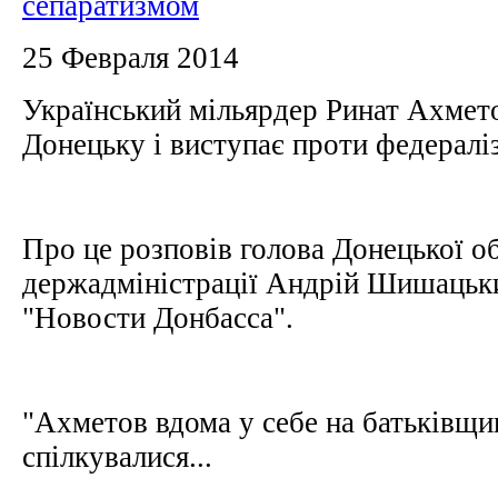
сепаратизмом
25 Февраля 2014
Український мільярдер Ринат Ахмето
Донецьку і виступає проти федераліз
Про це розповів голова Донецької о
держадміністрації Андрій Шишацьк
"Новости Донбасса".
"Ахметов вдома у себе на батьківщи
спілкувалися...