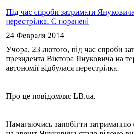
Під час спроби затримати Януковича
перестрілка. Є поранені
24 Февраля 2014
Учора, 23 лютого, під час спроби за
президента Віктора Януковича на те
автономії відбулася перестрілка.
Про це повідомляє LB.ua.
Намагаючись запобігти затриманню 
на арешт Януковича стало відомо вно