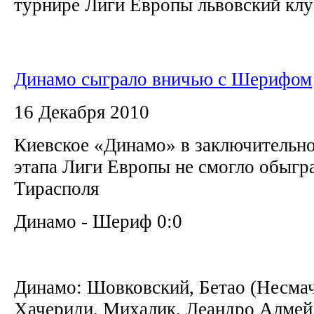
турнире Лиги Европы львовский клуб
Динамо сыграло вничью с Шерифом
16 Декабря 2010
Киевское «Динамо» в заключительно
этапа Лиги Европы не смогло обыгр
Тирасполя
Динамо - Шериф 0:0
Динамо: Шовковский, Бетао (Несмач
Хачериди, Михалик, Леандро Алмей