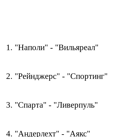
1. "Наполи" - "Вильяреал"
2. "Рейнджерс" - "Спортинг"
3. "Спарта" - "Ливерпуль"
4. "Андерлехт" - "Аякс"