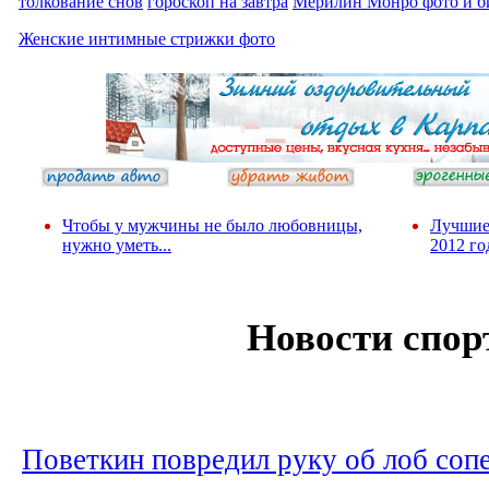
толкование снов
гороскоп на завтра
Мерилин Монро фото и б
Женские интимные стрижки фото
Чтобы у мужчины не было любовницы,
Лучшие
нужно уметь...
2012 го
Новости спор
Поветкин повредил руку об лоб соп