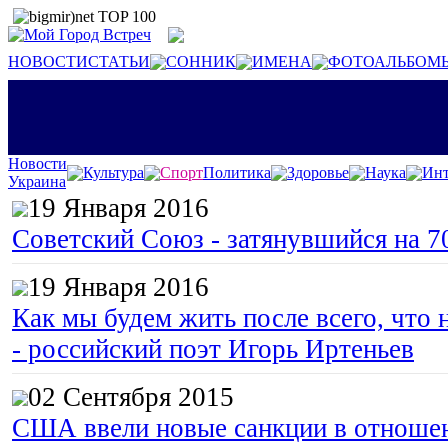
НОВОСТИ
СТАТЬИ
СОННИК
ИМЕНА
ФОТОАЛЬБОМ
Новости
Культура
Спорт
Политика
Здоровье
Наука
Инт
Украина
19 Января 2016
Советский Союз - затянувшийся на 7
19 Января 2016
Как мы будем жить после всего, что 
- российский поэт Игорь Иртеньев
02 Сентября 2015
США ввели новые санкции в отноше