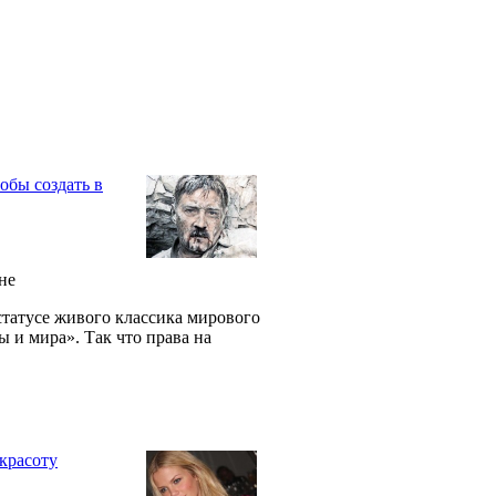
обы создать в
йне
статусе живого классика мирового
ы и мира». Так что права на
красоту