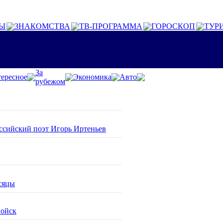
Ы
ЗНАКОМСТВА
ТВ-ПРОГРАММА
ГОРОСКОП
ТУР
За
ересное
Экономика
Авто
рубежом
оссийский поэт Игорь Иртеньев
сяцы
войск