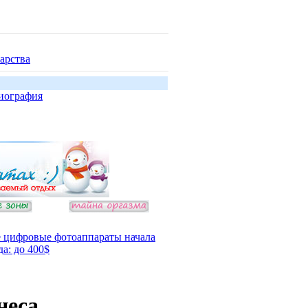
арства
иография
 цифровые фотоаппараты начала
да: до 400$
неса