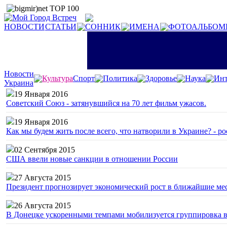
НОВОСТИ
СТАТЬИ
СОННИК
ИМЕНА
ФОТОАЛЬБОМ
Новости
Культура
Спорт
Политика
Здоровье
Наука
Инт
Украина
19 Января 2016
Советский Союз - затянувшийся на 70 лет фильм ужасов.
19 Января 2016
Как мы будем жить после всего, что натворили в Украине? - р
02 Сентября 2015
США ввели новые санкции в отношении России
27 Августа 2015
Президент прогнозирует экономический рост в ближайшие ме
26 Августа 2015
В Донецке ускоренными темпами мобилизуется группировка 