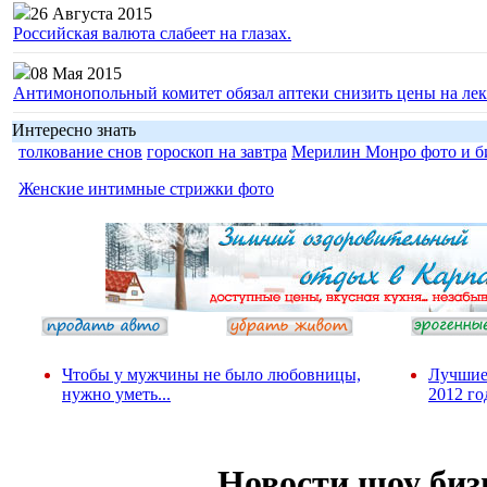
26 Августа 2015
Российская валюта слабеет на глазах.
08 Мая 2015
Антимонопольный комитет обязал аптеки снизить цены на лек
Интересно знать
толкование снов
гороскоп на завтра
Мерилин Монро фото и б
Женские интимные стрижки фото
Чтобы у мужчины не было любовницы,
Лучшие
нужно уметь...
2012 го
Новости шоу биз