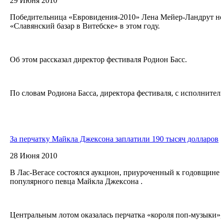
29 Июня 2010
Победительница «Евровидения-2010» Лена Мейер-Ландрут не
«Славянский базар в Витебске» в этом году.
Об этом рассказал директор фестиваля Родион Басс.
По словам Родиона Басса, директора фестиваля, с исполнитель
За перчатку Майкла Джексона заплатили 190 тысяч долларов
28 Июня 2010
В Лас-Вегасе состоялся аукцион, приуроченный к годовщине
популярного певца Майкла Джексона .
Центральным лотом оказалась перчатка «короля поп-музыки»,