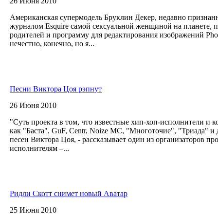
26 Июня 2010
Американская супермодель Бруклин Декер, недавно признан
журналом Esquire самой сексуальной женщиной на планете, п
родителей и программу для редактирования изображений Phot
нечестно, конечно, но я...
Песни Виктора Цоя рэпнут
26 Июня 2010
"Суть проекта в том, что известные хип-хоп-исполнители и к
как "Баста", GuF, Centr, Noize MC, "Многоточие", "Триада" и
песен Виктора Цоя, - рассказывает один из организаторов про
исполнителям –...
Ридли Скотт снимет новый Аватар
25 Июня 2010