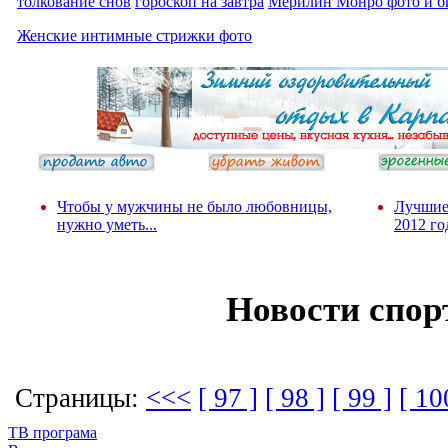
толкование снов
гороскоп на завтра
Мерилин Монро фото и б
Женские интимные стрижки фото
Чтобы у мужчины не было любовницы,
Лучшие
нужно уметь...
2012 го
Новости спор
Страницы:
<<<
[ 97 ]
[ 98 ]
[ 99 ]
[ 10
ТВ програма