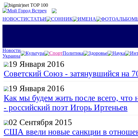
НОВОСТИ
СТАТЬИ
СОННИК
ИМЕНА
ФОТОАЛЬБОМ
Новости
Культура
Спорт
Политика
Здоровье
Наука
Инт
Украина
19 Января 2016
Советский Союз - затянувшийся на 7
19 Января 2016
Как мы будем жить после всего, что 
- российский поэт Игорь Иртеньев
02 Сентября 2015
США ввели новые санкции в отноше