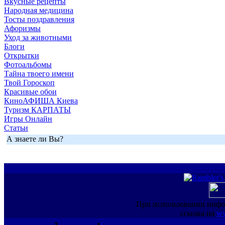
Вкусные рецепты
Народная медицина
Тосты поздравления
Афоризмы
Уход за животными
Блоги
Открытки
Фотоальбомы
Тайна твоего имени
Твой Гороскоп
Красивые обои
КиноАФИША Киева
Туризм КАРПАТЫ
Игры Онлайн
Статьи
А знаете ли Вы?
При использовании инфо
ссылка на
ww