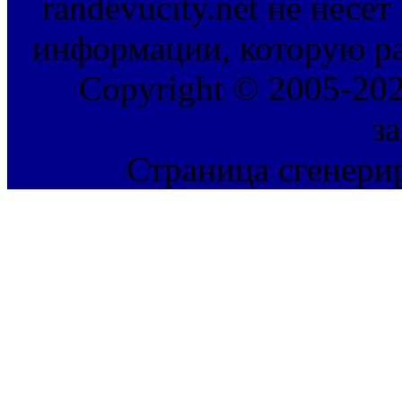
randevucity.net не несе
информации, которую ра
Copyright © 2005-202
з
Страница сгенерир