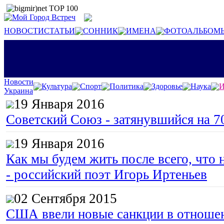
НОВОСТИ
СТАТЬИ
СОННИК
ИМЕНА
ФОТОАЛЬБОМ
Новости
Культура
Спорт
Политика
Здоровье
Наука
И
Украина
19 Января 2016
Советский Союз - затянувшийся на 7
19 Января 2016
Как мы будем жить после всего, что 
- российский поэт Игорь Иртеньев
02 Сентября 2015
США ввели новые санкции в отноше