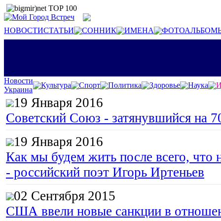
НОВОСТИ
СТАТЬИ
СОННИК
ИМЕНА
ФОТОАЛЬБОМ
Новости
Культура
Спорт
Политика
Здоровье
Наука
И
Украина
19 Января 2016
Советский Союз - затянувшийся на 7
19 Января 2016
Как мы будем жить после всего, что 
- российский поэт Игорь Иртеньев
02 Сентября 2015
США ввели новые санкции в отноше