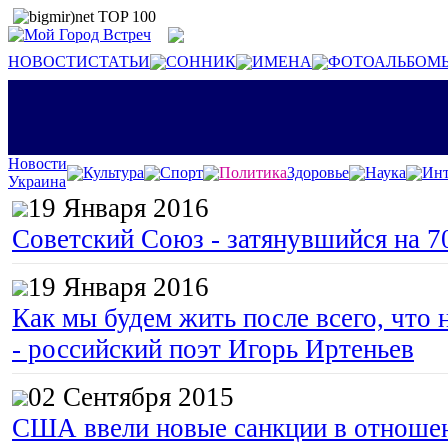
НОВОСТИ
СТАТЬИ
СОННИК
ИМЕНА
ФОТОАЛЬБОМ
Новости
Культура
Спорт
Политика
Здоровье
Наука
Инт
Украина
19 Января 2016
Советский Союз - затянувшийся на 7
19 Января 2016
Как мы будем жить после всего, что 
- российский поэт Игорь Иртеньев
02 Сентября 2015
США ввели новые санкции в отноше