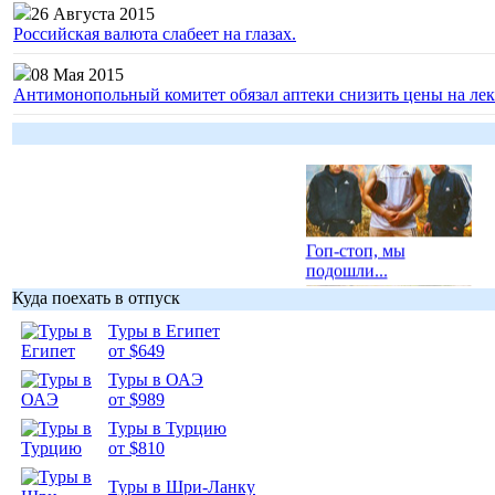
26 Августа 2015
Российская валюта слабеет на глазах.
08 Мая 2015
Антимонопольный комитет обязал аптеки снизить цены на лек
Гоп-стоп, мы
подошли...
Куда поехать в отпуск
Туры в Египет
от $649
Туры в ОАЭ
Подборка
от $989
фотопозитива 1
Туры в Турцию
от $810
Туры в Шри-Ланку