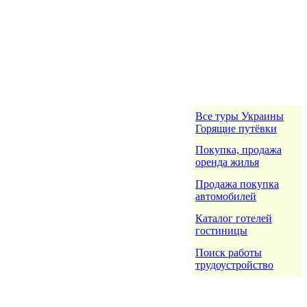
Все туры Украины
Горящие путёвки
Покупка, продажа
оренда жилья
Продажа покупка
автомобилей
Каталог готелей
гостиницы
Поиск работы
трудоустройство