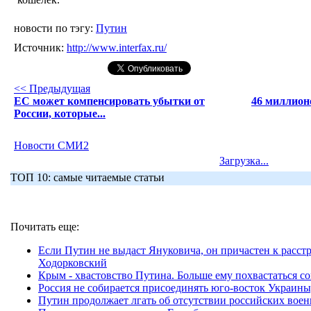
новости по тэгу:
Путин
Источник:
http://www.interfax.ru/
<< Предыдущая
ЕС может компенсировать убытки от
46 миллион
России, которые...
Новости СМИ2
Загрузка...
ТОП 10: самые читаемые статьи
Почитать еще:
Если Путин не выдаст Януковича, он причастен к расст
Ходорковский
Крым - хвастовство Путина. Больше ему похвастаться с
Россия не собирается присоединять юго-восток Украины
Путин продолжает лгать об отсутствии российских вое