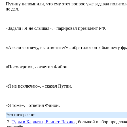
Путину напомнили, что ему этот вопрос уже задавал политол
не дал.
«Задали? Я не слышал», - парировал президент РФ.
«А если я отвечу, вы ответите?» - обратился он к бывшему ф
«Посмотрим», - ответил Фийон.
«Я не исключаю», - сказал Путин.
«Я тоже», - ответил Фийон.
Это интересно:
2.
Туры в Карпаты, Египет, Чехию
, большой выбор предложе
кошелёк.