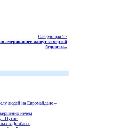
Следующая >>
ов американцев живут за чертой
бедности...
релу людей на Евромайдане –
овершенно нечем
, - Путин
нных в Донбассе