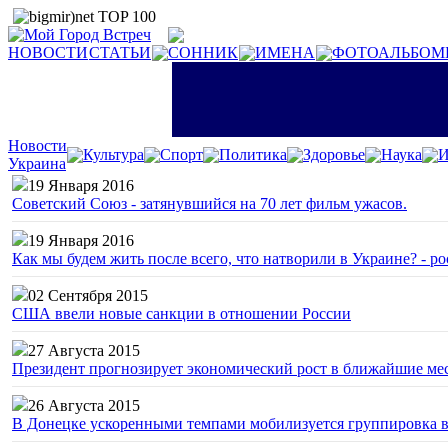
НОВОСТИ
СТАТЬИ
СОННИК
ИМЕНА
ФОТОАЛЬБОМ
Новости
Культура
Спорт
Политика
Здоровье
Наука
И
Украина
19 Января 2016
Советский Союз - затянувшийся на 70 лет фильм ужасов.
19 Января 2016
Как мы будем жить после всего, что натворили в Украине? - р
02 Сентября 2015
США ввели новые санкции в отношении России
27 Августа 2015
Президент прогнозирует экономический рост в ближайшие ме
26 Августа 2015
В Донецке ускоренными темпами мобилизуется группировка 