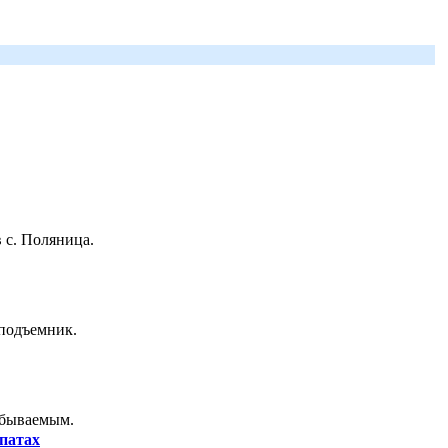
 с. Поляница.
 подъемник.
абываемым.
патах