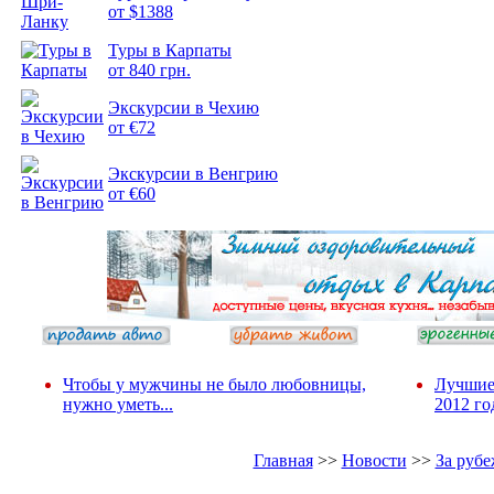
от $1388
Туры в Карпаты
Подборка
от 840 грн.
фотопозитива 2
Экскурсии в Чехию
от €72
Экскурсии в Венгрию
от €60
Чтобы у мужчины не было любовницы,
Лучшие
нужно уметь...
2012 го
Главная
>>
Новости
>>
За руб