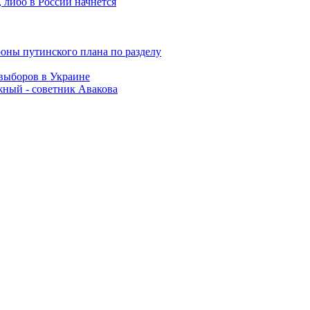
 либо в России начнется
роны путинского плана по разделу
выборов в Украине
жный - советник Авакова