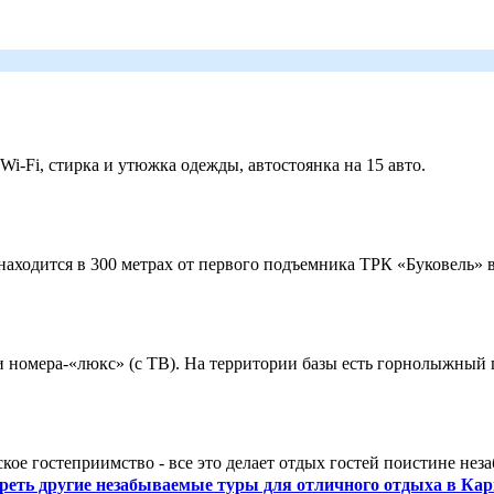
 Wi-Fi, стирка и утюжка одежды, автостоянка на 15 авто.
ходится в 300 метрах от первого подъемника ТРК «Буковель» в
 и номера-«люкс» (с ТВ). На территории базы есть горнолыжный
кое гостеприимство - все это делает отдых гостей поистине нез
реть другие незабываемые туры для отличного отдыха в Кар