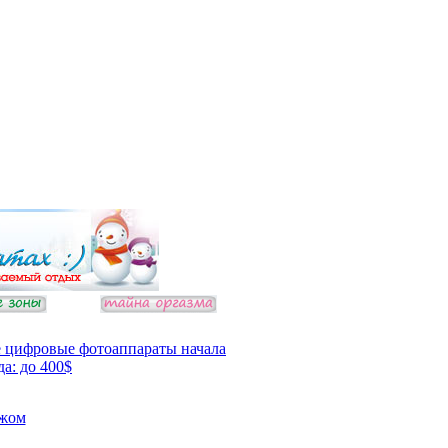
 цифровые фотоаппараты начала
да: до 400$
ежом