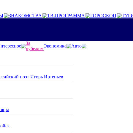
Ы
ЗНАКОМСТВА
ТВ-ПРОГРАММА
ГОРОСКОП
ТУР
За
нтересное
Экономика
Авто
рубежом
оссийский поэт Игорь Иртеньев
сяцы
войск