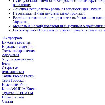
Путину осталось немного. Его убьют свои же соратники,
революция
Донецкая республика - реальная опасность для Путина
Передышка. Путин действительно проиграл
Результат вчерашних президентских выборов – это похо
Украины.
Меркель и Олланд поговорили с Путиным о признании 
Все что делает Путин имеет эффект прямо противополо
ТВ програма
Вкусные рецепты
Народная медицина
Тосты поздравления
Афоризмы
Уход за животными
Блоги
Открытки
Фотоальбомы
Тайна твоего имени
Твой Гороскоп
Красивые обои
КиноАФИША Киева
Туризм КАРПАТЫ
Игры Онлайн
Статьи