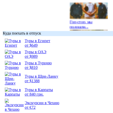
Гоп-стоп, мы
подошли...
Куда поехать в отпуск
Туры в Египет
от $649
Туры в ОАЭ
Подборка
от $989
фотопозитива 1
Туры в Турцию
от $810
Туры в Шри-Ланку
от $1388
Подборка
Туры в Карпаты
фотопозитива 2
от 840 грн.
Экскурсии в Чехию
от €72