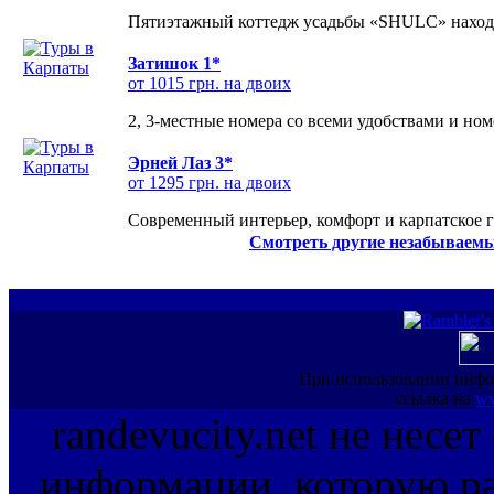
Пятиэтажный коттедж усадьбы «SHULC» находит
Затишок 1*
от 1015 грн. на двоих
2, 3-местные номера со всеми удобствами и но
Эрней Лаз 3*
от 1295 грн. на двоих
Современный интерьер, комфорт и карпатское г
Смотреть другие незабываемы
При использовании инфо
ссылка на
ww
randevucity.net не несе
информации, которую ра