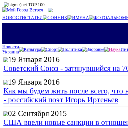
НОВОСТИ
СТАТЬИ
СОННИК
ИМЕНА
ФОТОАЛЬБОМ
Новости
Культура
Спорт
Политика
Здоровье
Наука
Инт
Украина
19 Января 2016
Советский Союз - затянувшийся на 7
19 Января 2016
Как мы будем жить после всего, что 
- российский поэт Игорь Иртеньев
02 Сентября 2015
США ввели новые санкции в отноше