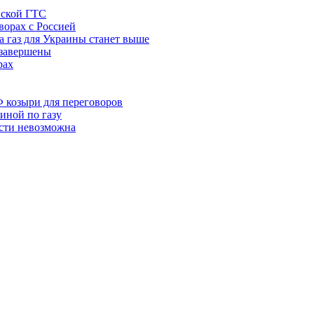
нской ГТС
ворах с Россией
а газ для Украины станет выше
 завершены
рах
 козыри для переговоров
иной по газу
ости невозможна