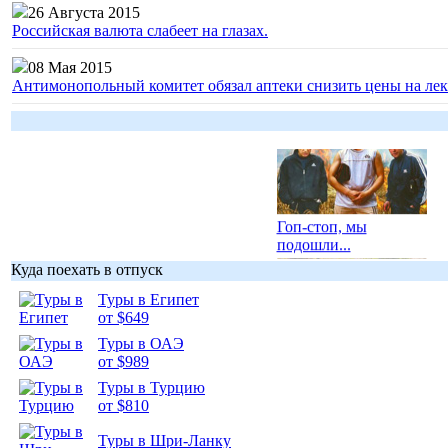
26 Августа 2015
Российская валюта слабеет на глазах.
08 Мая 2015
Антимонопольный комитет обязал аптеки снизить цены на лек
Гоп-стоп, мы
подошли...
Куда поехать в отпуск
Туры в Египет
от $649
Туры в ОАЭ
Подборка
от $989
фотопозитива 1
Туры в Турцию
от $810
Туры в Шри-Ланку