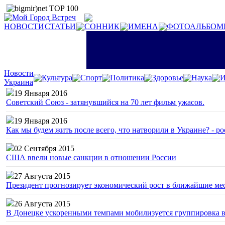
НОВОСТИ
СТАТЬИ
СОННИК
ИМЕНА
ФОТОАЛЬБОМ
Новости
Культура
Спорт
Политика
Здоровье
Наука
И
Украина
19 Января 2016
Советский Союз - затянувшийся на 70 лет фильм ужасов.
19 Января 2016
Как мы будем жить после всего, что натворили в Украине? - р
02 Сентября 2015
США ввели новые санкции в отношении России
27 Августа 2015
Президент прогнозирует экономический рост в ближайшие ме
26 Августа 2015
В Донецке ускоренными темпами мобилизуется группировка 