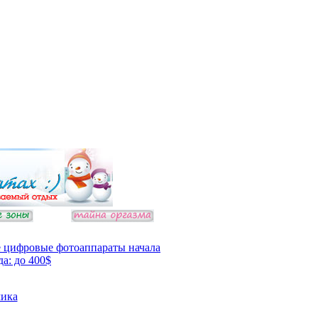
 цифровые фотоаппараты начала
да: до 400$
ика