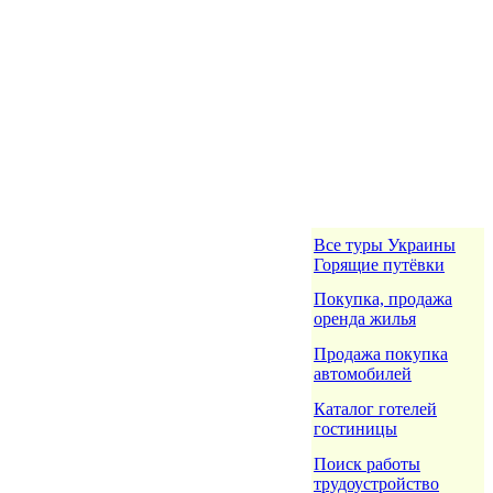
Все туры Украины
Горящие путёвки
Покупка, продажа
оренда жилья
Продажа покупка
автомобилей
Каталог готелей
гостиницы
Поиск работы
трудоустройство