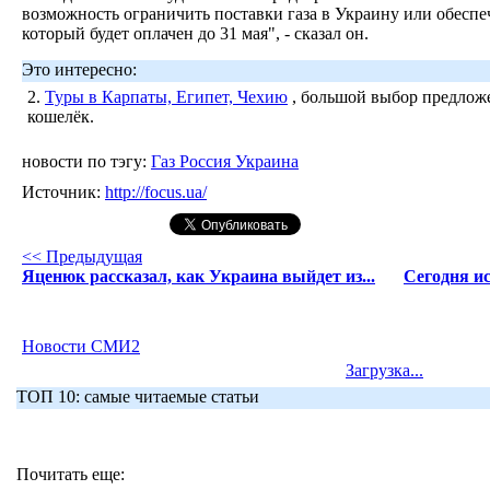
возможность ограничить поставки газа в Украину или обеспеч
который будет оплачен до 31 мая", - сказал он.
Это интересно:
2.
Туры в Карпаты, Египет, Чехию
, большой выбор предложе
кошелёк.
новости по тэгу:
Газ Россия Украина
Источник:
http://focus.ua/
<< Предыдущая
Яценюк рассказал, как Украина выйдет из...
Сегодня и
Новости СМИ2
Загрузка...
ТОП 10: самые читаемые статьи
Почитать еще: