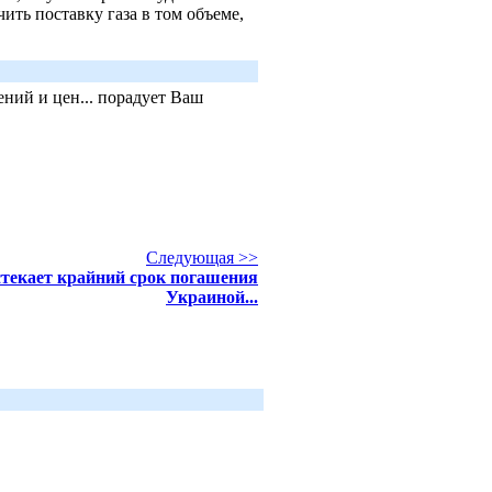
ить поставку газа в том объеме,
ний и цен... порадует Ваш
Следующая >>
стекает крайний срок погашения
Украиной...