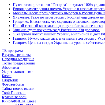
Путин оговорился, что "Газпром" покупает 100% украи
Европарламент решил помочь Украине в газовых перего
Москаль: После президентских выборов в России цена н
Янукович: Газовые переговоры с Россией еще далеко не
Гриценко: Власти есть, что скрывать о газовых перегово
Новый газовый контракт подпишут в ближайшее время
Украина будет покупать газ у России по 230 долларов
"Северный поток" лишает Украину миллионов и даёт РФ
Газпром: Нужно расширять, а не менять договоры с Укра
Газпром: Цена на газ для Украины на уровне себестоим
ТВ програма
Вкусные рецепты
Народная медицина
Тосты поздравления
Афоризмы
Уход за животными
Блоги
Открытки
Фотоальбомы
Тайна твоего имени
Твой Гороскоп
Красивые обои
КиноАФИША Киева