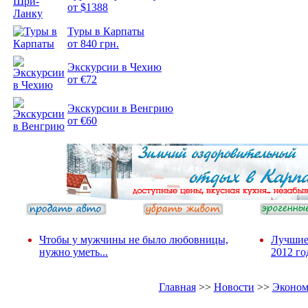
от $1388
Туры в Карпаты
Подборка
от 840 грн.
фотопозитива 2
Экскурсии в Чехию
от €72
Экскурсии в Венгрию
от €60
Чтобы у мужчины не было любовницы,
Лучшие
нужно уметь...
2012 го
Главная
>>
Новости
>>
Эконом