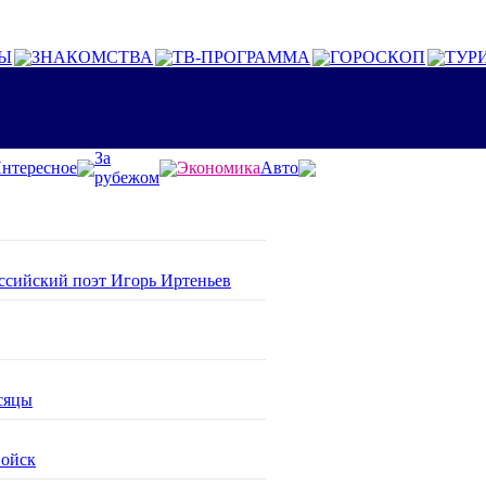
Ы
ЗНАКОМСТВА
ТВ-ПРОГРАММА
ГОРОСКОП
ТУР
За
нтересное
Экономика
Авто
рубежом
оссийский поэт Игорь Иртеньев
сяцы
войск