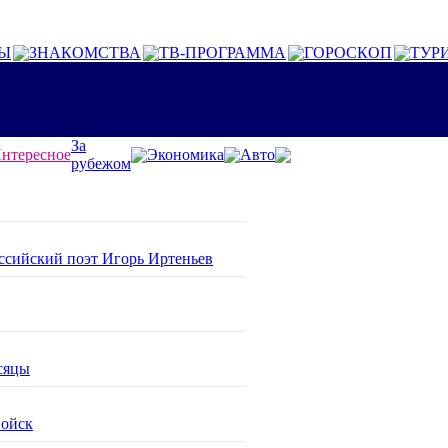
Ы
ЗНАКОМСТВА
ТВ-ПРОГРАММА
ГОРОСКОП
ТУР
За
нтересное
Экономика
Авто
рубежом
оссийский поэт Игорь Иртеньев
сяцы
войск