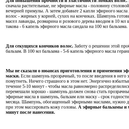
Для повышения прочности и эластичности ломких волос.
сначала растительные, не эфирные масла - половину столово
вечерней примулы. А затем добавьте 2 капли эфирного масл
волос - жирных у корней, сухих на кончиках. Шампунь готов
масел лаванды, розмарина и розового дерева вводим в 10 мл 
такова - 6 капель эфирного масла сандала на 100 мл бальзама
Для секущихся кончиков волос.
Заботу о решении этой про
бальзам. В 100 мл бальзама - 5-6 капель эфирного масла гера
Мы не сказали о нюансах приготовления и применения эф
маски.
Если шампунь прозрачный, то после введения в него 
помутнеть. Ничего страшного в этом нет. Энергично взбалты
течение 5-10 минут - чтобы масла равномерно распределилис
перемешали хорошо - шампунь должен снова стать прозрачным
эфирные масла в шампунь, бальзам или маску - срок годности
месяца. Шампунь, обогащенный эфирными маслами, нужно дер
при этом массировать кожу головы.
А эфирные бальзамы и м
минут после нанесения.