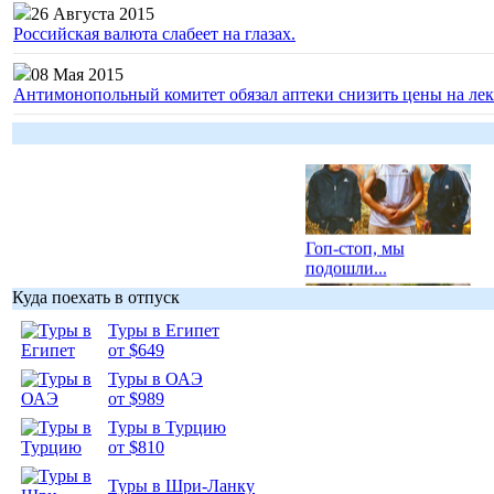
26 Августа 2015
Российская валюта слабеет на глазах.
08 Мая 2015
Антимонопольный комитет обязал аптеки снизить цены на лек
Гоп-стоп, мы
подошли...
Куда поехать в отпуск
Туры в Египет
от $649
Туры в ОАЭ
Подборка
от $989
фотопозитива 1
Туры в Турцию
от $810
Туры в Шри-Ланку