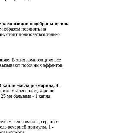
 в композиции подобраны верно.
м образом повлиять на
и, стоит пользоваться только
ниже.
В этих композициях все
не вызывают побочных эффектов.
 капли масла розмарина, 4 -
после мытья волос, хорошо
25 мл бальзама - 1 капля
ель масел лаванды, герани и
пель вечерней примулы, 1 -
масла жожоба.