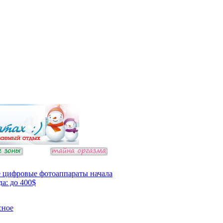
 цифровые фотоаппараты начала
да: до 400$
сное