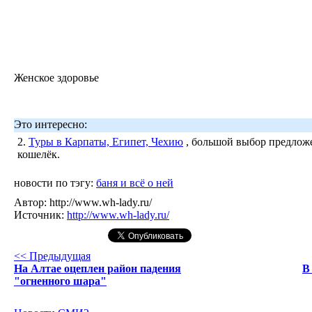
Женское здоровье
Это интересно:
2.
Туры в Карпаты, Египет, Чехию
, большой выбор предложе
кошелёк.
новости по тэгу:
баня и всё о ней
Автор:
http://www.wh-lady.ru/
Источник:
http://www.wh-lady.ru/
<< Предыдущая
На Алтае оцеплен район падения
В
"огненного шара"