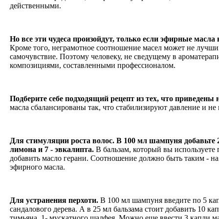
действенными.
Но все эти чудеса произойдут, только если эфирные масла
Кроме того, неграмотное соотношение масел может не лучши
самочувствие. Поэтому человеку, не сведущему в ароматерапи
композициями, составленными профессионалом.
Подберите себе подходящий рецепт из тех, что приведены 
масла сбалансированы так, что стабилизируют давление и 
Для стимуляции роста волос. В 100 мл шампуня добавьте 2
лимона и 7 - эвкалипта.
В бальзам, который вы используете 
добавить масло герани. Соотношение должно быть таким - на 
эфирного масла.
Для устранения перхоти.
В 100 мл шампуня введите по 5 кап
сандалового дерева. А в 25 мл бальзама стоит добавить 10 ка
тимьяна, 1- мускатного шалфея. Можно еще ввести 3 капли 