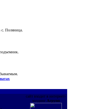
 с. Поляница.
 подъемник.
абываемым.
патах
сайт входит в интернет-
холдинг
Агрупп
де