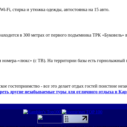
 Wi-Fi, стирка и утюжка одежды, автостоянка на 15 авто.
ходится в 300 метрах от первого подъемника ТРК «Буковель» в
 и номера-«люкс» (с ТВ). На территории базы есть горнолыжный
кое гостеприимство - все это делает отдых гостей поистине нез
реть другие незабываемые туры для отличного отдыха в Кар
ри использовании информации в печатном или электронном ви