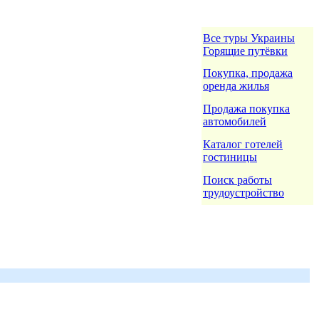
Все туры Украины
Горящие путёвки
Покупка, продажа
оренда жилья
Продажа покупка
автомобилей
Каталог готелей
гостиницы
Поиск работы
трудоустройство