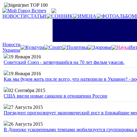
НОВОСТИ
СТАТЬИ
СОННИК
ИМЕНА
ФОТОАЛЬБОМ
Новости
Культура
Спорт
Политика
Здоровье
Наука
Инт
Украина
19 Января 2016
Советский Союз - затянувшийся на 70 лет фильм ужасов.
19 Января 2016
Как мы будем жить после всего, что натворили в Украине? - р
02 Сентября 2015
США ввели новые санкции в отношении России
27 Августа 2015
Президент прогнозирует экономический рост в ближайшие ме
26 Августа 2015
В Донецке ускоренными темпами мобилизуется группировка 