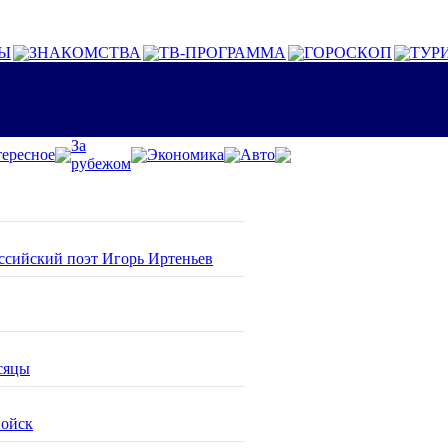
Ы
ЗНАКОМСТВА
ТВ-ПРОГРАММА
ГОРОСКОП
ТУР
За
ересное
Экономика
Авто
рубежом
оссийский поэт Игорь Иртеньев
сяцы
войск