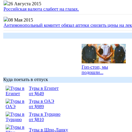
26 Августа 2015
Российская валюта слабеет на глазах.
08 Мая 2015
Антимонопольный комитет обязал аптеки снизить цены на лек
Гоп-стоп, мы
подошли...
Куда поехать в отпуск
Туры в Египет
от $649
Туры в ОАЭ
Подборка
от $989
фотопозитива 1
Туры в Турцию
от $810
Туры в Шри-Ланку