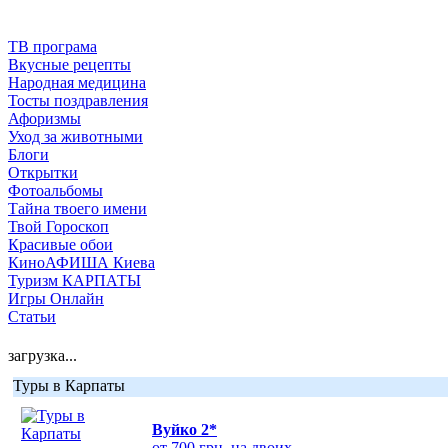
ТВ програма
Вкусные рецепты
Народная медицина
Тосты поздравления
Афоризмы
Уход за животными
Блоги
Открытки
Фотоальбомы
Тайна твоего имени
Твой Гороскоп
Красивые обои
КиноАФИША Киева
Туризм КАРПАТЫ
Игры Онлайн
Статьи
загрузка...
Туры в Карпаты
Вуйко 2*
от 700 грн. на двоих