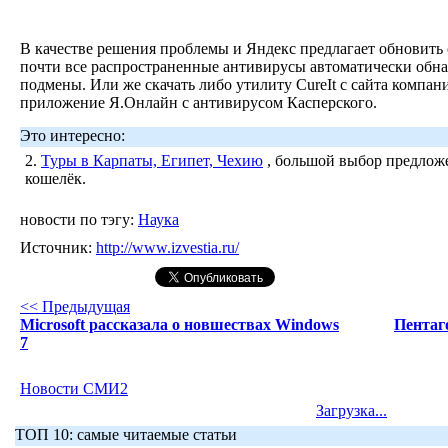
В качестве решения проблемы и Яндекс предлагает обновить 
почти все распространенные антивирусы автоматически обн
подмены. Или же скачать либо утилиту CureIt с сайта компан
приложение Я.Онлайн с антивирусом Касперского.
Это интересно:
2.
Туры в Карпаты, Египет, Чехию
, большой выбор предложе
кошелёк.
новости по тэгу:
Наука
Источник:
http://www.izvestia.ru/
<< Предыдущая
Microsoft рассказала о новшествах Windows
Пентаг
7
Новости СМИ2
Загрузка...
ТОП 10: самые читаемые статьи