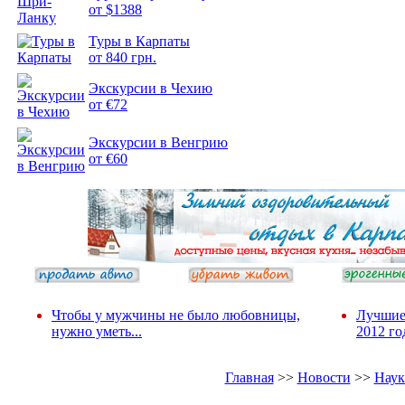
от $1388
Туры в Карпаты
Подборка
от 840 грн.
фотопозитива 2
Экскурсии в Чехию
от €72
Экскурсии в Венгрию
от €60
Чтобы у мужчины не было любовницы,
Лучшие
нужно уметь...
2012 го
Главная
>>
Новости
>>
Наук