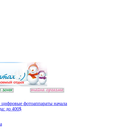
 цифровые фотоаппараты начала
да: до 400$
а