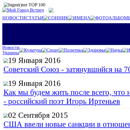
НОВОСТИ
СТАТЬИ
СОННИК
ИМЕНА
ФОТОАЛЬБОМ
Новости
Культура
Спорт
Политика
Здоровье
Наука
И
Украина
19 Января 2016
Советский Союз - затянувшийся на 7
19 Января 2016
Как мы будем жить после всего, что 
- российский поэт Игорь Иртеньев
02 Сентября 2015
США ввели новые санкции в отноше