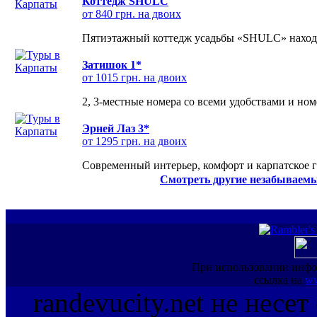
Коттедж SHULC
от 840 грн. на двоих
Пятиэтажный коттедж усадьбы «SHULC» находит
Затишок 1*
от 1015 грн. на двоих
2, 3-местные номера со всеми удобствами и но
Эрней Лаз 3*
от 1295 грн. на двоих
Современный интерьер, комфорт и карпатское г
Смотреть другие незабываемы
При использовании инфо
ссылка на
ww
randevucity.net не несе