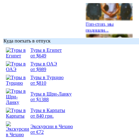
Гоп-стоп, мы
подошли...
Куда поехать в отпуск
Туры в Египет
от $649
Туры в ОАЭ
Подборка
от $989
фотопозитива 1
Туры в Турцию
от $810
Туры в Шри-Ланку
от $1388
Подборка
Туры в Карпаты
фотопозитива 2
от 840 грн.
Экскурсии в Чехию
от €72