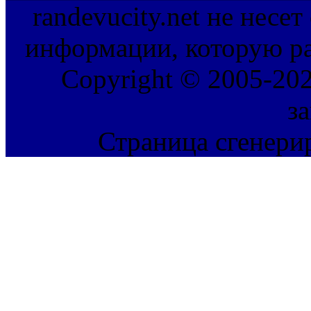
randevucity.net не несе
информации, которую ра
Copyright © 2005-202
з
Страница сгенерир