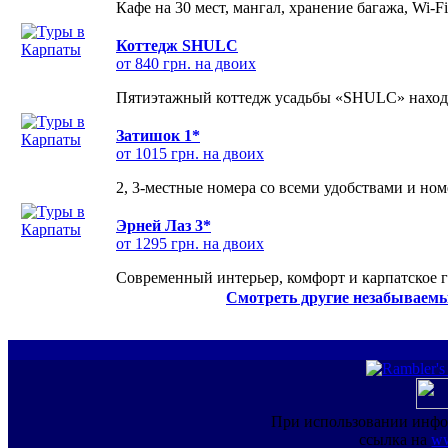
Кафе на 30 мест, мангал, хранение багажа, Wi-F
Коттедж SHULC
от 840 грн. на двоих
Пятиэтажный коттедж усадьбы «SHULC» находит
Затишок 1*
от 1015 грн. на двоих
2, 3-местные номера со всеми удобствами и но
Эрней Лаз 3*
от 1295 грн. на двоих
Современный интерьер, комфорт и карпатское г
Смотреть другие незабываемы
При использовании инфо
ссылка на
ww