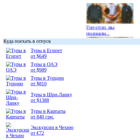
Гоп-стоп, мы
подошли...
Куда поехать в отпуск
Туры в Египет
от $649
Туры в ОАЭ
Подборка
от $989
фотопозитива 1
Туры в Турцию
от $810
Туры в Шри-Ланку
от $1388
Туры в Карпаты
Подборка
от 840 грн.
фотопозитива 2
Экскурсии в Чехию
от €72