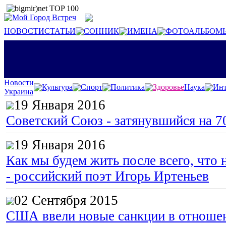
НОВОСТИ
СТАТЬИ
СОННИК
ИМЕНА
ФОТОАЛЬБОМ
Новости
Культура
Спорт
Политика
Здоровье
Наука
Инт
Украина
19 Января 2016
Советский Союз - затянувшийся на 7
19 Января 2016
Как мы будем жить после всего, что 
- российский поэт Игорь Иртеньев
02 Сентября 2015
США ввели новые санкции в отноше