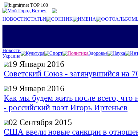
НОВОСТИ
СТАТЬИ
СОННИК
ИМЕНА
ФОТОАЛЬБОМ
Новости
Культура
Спорт
Политика
Здоровье
Наука
Инт
Украина
19 Января 2016
Советский Союз - затянувшийся на 7
19 Января 2016
Как мы будем жить после всего, что 
- российский поэт Игорь Иртеньев
02 Сентября 2015
США ввели новые санкции в отноше