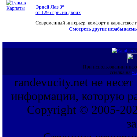
Эрней Лаз 3*
от 1295 грн. на двоих
Современный интерьер, комфорт и карпатское г
Смотреть другие незабываемы
При использовании инфо
ссылка на
ww
randevucity.net не несе
информации, которую ра
Copyright © 2005-202
з