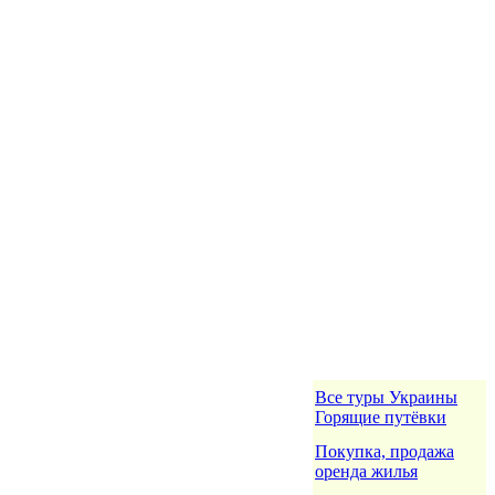
Все туры Украины
Горящие путёвки
Покупка, продажа
оренда жилья