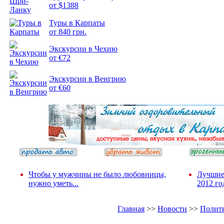
от $1388
Туры в Карпаты
Подборка
от 840 грн.
фотопозитива 2
Экскурсии в Чехию
от €72
Экскурсии в Венгрию
от €60
Чтобы у мужчины не было любовницы,
Лучшие
нужно уметь...
2012 го
Главная
>>
Новости
>>
Полит