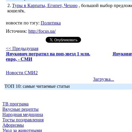
2.
Туры в Карпаты, Египет, Чехию
, большой выбор предложе
кошелёк.
новости по тэгу:
Политика
Источник:
http://focus.ua/
<< Предыдущая
Янукович потратил на поп-звезд 1 млн.
Янукови
евро, - СМИ
Новости СМИ2
Загрузка...
ТОП 10: самые читаемые статьи
ТВ програма
Вкусные рецепты
Народная медицина
Тосты поздравления
Афоризмы
Уход за животными