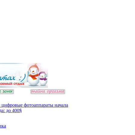
 цифровые фотоаппараты начала
да: до 400$
ика