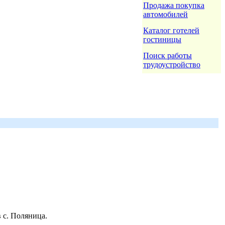
Продажа покупка
автомобилей
Каталог готелей
гостиницы
Поиск работы
трудоустройство
 с. Поляница.