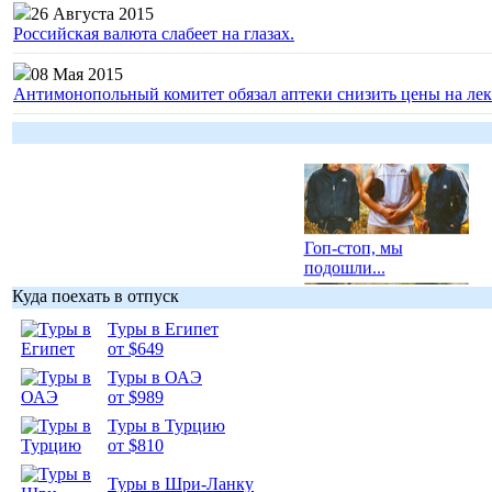
26 Августа 2015
Российская валюта слабеет на глазах.
08 Мая 2015
Антимонопольный комитет обязал аптеки снизить цены на лек
Гоп-стоп, мы
подошли...
Куда поехать в отпуск
Туры в Египет
от $649
Туры в ОАЭ
Подборка
от $989
фотопозитива 1
Туры в Турцию
от $810
Туры в Шри-Ланку