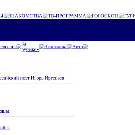
Ы
ЗНАКОМСТВА
ТВ-ПРОГРАММА
ГОРОСКОП
ТУР
За
ересное
Экономика
Авто
рубежом
оссийский поэт Игорь Иртеньев
сяцы
войск