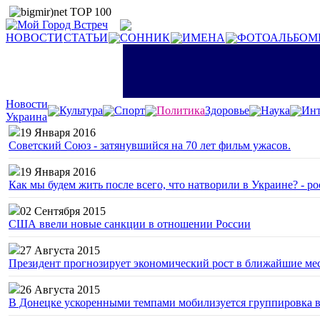
НОВОСТИ
СТАТЬИ
СОННИК
ИМЕНА
ФОТОАЛЬБОМ
Новости
Культура
Спорт
Политика
Здоровье
Наука
Инт
Украина
19 Января 2016
Советский Союз - затянувшийся на 70 лет фильм ужасов.
19 Января 2016
Как мы будем жить после всего, что натворили в Украине? - р
02 Сентября 2015
США ввели новые санкции в отношении России
27 Августа 2015
Президент прогнозирует экономический рост в ближайшие ме
26 Августа 2015
В Донецке ускоренными темпами мобилизуется группировка 