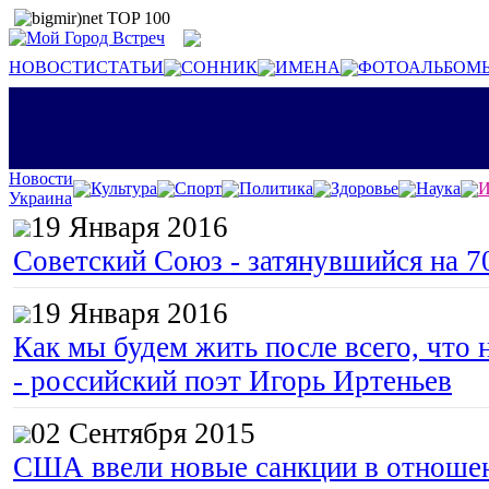
НОВОСТИ
СТАТЬИ
СОННИК
ИМЕНА
ФОТОАЛЬБОМ
Новости
Культура
Спорт
Политика
Здоровье
Наука
И
Украина
19 Января 2016
Советский Союз - затянувшийся на 7
19 Января 2016
Как мы будем жить после всего, что 
- российский поэт Игорь Иртеньев
02 Сентября 2015
США ввели новые санкции в отноше