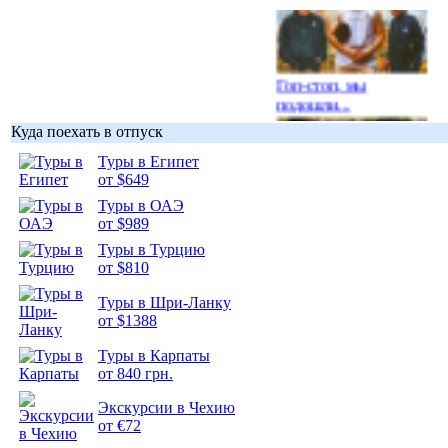
Гоп-стоп, мы
подошли...
Куда поехать в отпуск
Туры в Египет
от $649
Туры в ОАЭ
Подборка
от $989
фотопозитива 1
Туры в Турцию
от $810
Туры в Шри-Ланку
от $1388
Подборка
Туры в Карпаты
фотопозитива 2
от 840 грн.
Экскурсии в Чехию
от €72