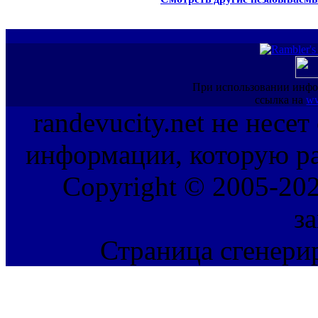
При использовании инфо
ссылка на
ww
randevucity.net не несе
информации, которую ра
Copyright © 2005-202
з
Страница сгенерир