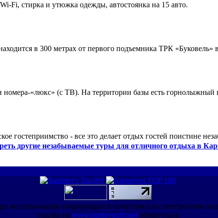
 Wi-Fi, стирка и утюжка одежды, автостоянка на 15 авто.
ходится в 300 метрах от первого подъемника ТРК «Буковель» в
 и номера-«люкс» (с ТВ). На территории базы есть горнолыжный
кое гостеприимство - все это делает отдых гостей поистине нез
реть другие незабываемые туры для отличного отдыха в Кар
ри использовании информации в печатном или электронном ви
ссылка на
www.randevucity.net
обязательна