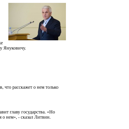
же
у Януковичу.
в, что расскажет о нем только
вит главу государства. «Но
 о нем», - сказал Литвин.