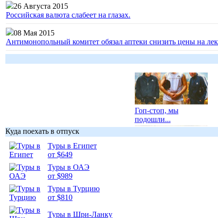
26 Августа 2015
Российская валюта слабеет на глазах.
08 Мая 2015
Антимонопольный комитет обязал аптеки снизить цены на лек
Гоп-стоп, мы
подошли...
Куда поехать в отпуск
Туры в Египет
от $649
Туры в ОАЭ
Подборка
от $989
фотопозитива 1
Туры в Турцию
от $810
Туры в Шри-Ланку