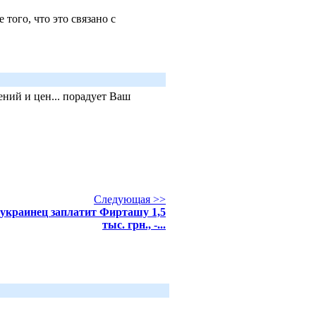
 того, что это связано с
ний и цен... порадует Ваш
Следующая >>
украинец заплатит Фирташу 1,5
тыс. грн., -...