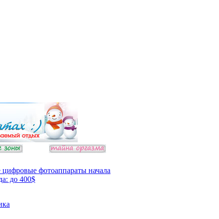
 цифровые фотоаппараты начала
да: до 400$
ика