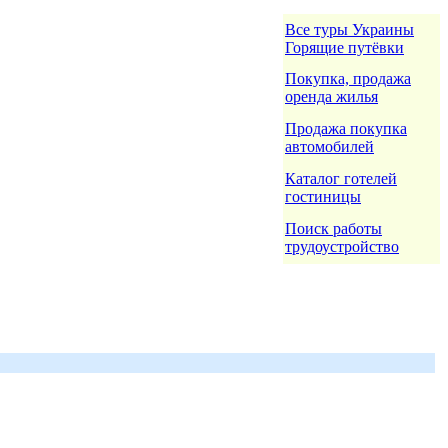
Все туры Украины
Горящие путёвки
Покупка, продажа
оренда жилья
Продажа покупка
автомобилей
Каталог готелей
гостиницы
Поиск работы
трудоустройство