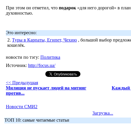
При этом он отметил, что
подарок
«для него дорогой» в плане
духовностью.
Это интересно:
2.
Туры в Карпаты, Египет, Чехию
, большой выбор предложе
кошелёк.
новости по тэгу:
Политика
Источник:
http://focus.ua/
<< Предыдущая
Милиция не пускает людей на митинг
Каждый 
против...
Новости СМИ2
Загрузка...
ТОП 10: самые читаемые статьи