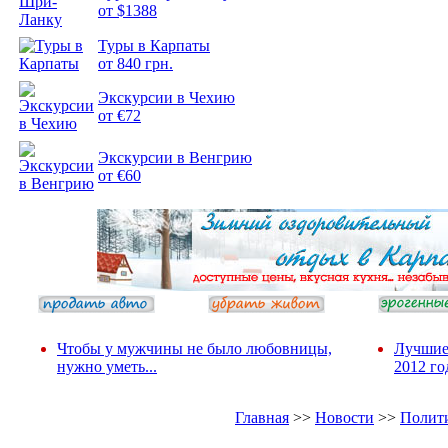
от $1388
Туры в Карпаты
Подборка
от 840 грн.
фотопозитива 2
Экскурсии в Чехию
от €72
Экскурсии в Венгрию
от €60
Чтобы у мужчины не было любовницы,
Лучшие
нужно уметь...
2012 го
Главная
>>
Новости
>>
Полит