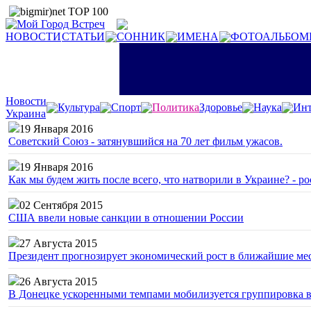
НОВОСТИ
СТАТЬИ
СОННИК
ИМЕНА
ФОТОАЛЬБОМ
Новости
Культура
Спорт
Политика
Здоровье
Наука
Инт
Украина
19 Января 2016
Советский Союз - затянувшийся на 70 лет фильм ужасов.
19 Января 2016
Как мы будем жить после всего, что натворили в Украине? - р
02 Сентября 2015
США ввели новые санкции в отношении России
27 Августа 2015
Президент прогнозирует экономический рост в ближайшие ме
26 Августа 2015
В Донецке ускоренными темпами мобилизуется группировка 