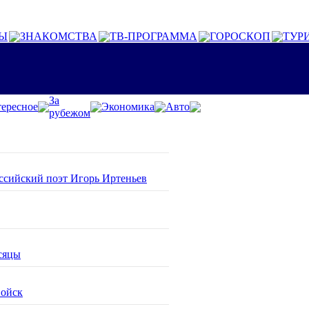
Ы
ЗНАКОМСТВА
ТВ-ПРОГРАММА
ГОРОСКОП
ТУР
За
ересное
Экономика
Авто
рубежом
оссийский поэт Игорь Иртеньев
сяцы
войск