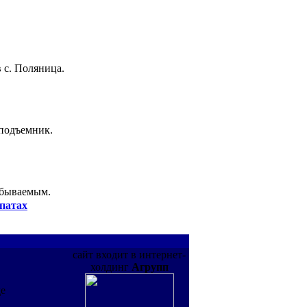
 с. Поляница.
 подъемник.
абываемым.
патах
сайт входит в интернет-
холдинг
Агрупп
де