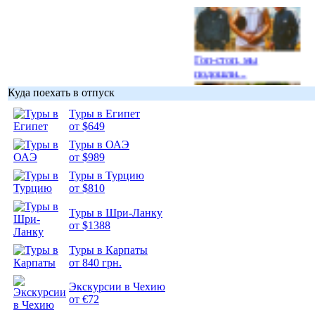
Гоп-стоп, мы
подошли...
Куда поехать в отпуск
Туры в Египет
от $649
Туры в ОАЭ
Подборка
от $989
фотопозитива 1
Туры в Турцию
от $810
Туры в Шри-Ланку
от $1388
Подборка
Туры в Карпаты
фотопозитива 2
от 840 грн.
Экскурсии в Чехию
от €72