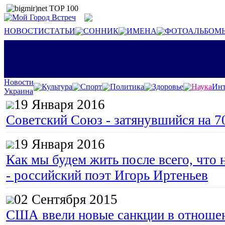
НОВОСТИ
СТАТЬИ
СОННИК
ИМЕНА
ФОТОАЛЬБОМ
Новости
Культура
Спорт
Политика
Здоровье
Наука
Инт
Украина
19 Января 2016
Советский Союз - затянувшийся на 7
19 Января 2016
Как мы будем жить после всего, что 
- российский поэт Игорь Иртеньев
02 Сентября 2015
США ввели новые санкции в отноше