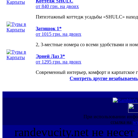
Коттедж SHULC
от 840 грн. на двоих
Пятиэтажный коттедж усадьбы «SHULC» находит
Затишок 1*
от 1015 грн. на двоих
2, 3-местные номера со всеми удобствами и но
Эрней Лаз 3*
от 1295 грн. на двоих
Современный интерьер, комфорт и карпатское г
Смотреть другие незабываемы
При использовании инфо
ссылка на
ww
randevucity.net не несе