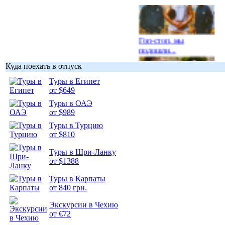
Гоп-стоп, мы
подошли...
Куда поехать в отпуск
Туры в Египет
от $649
Туры в ОАЭ
Подборка
от $989
фотопозитива 1
Туры в Турцию
от $810
Туры в Шри-Ланку
от $1388
Подборка
Туры в Карпаты
фотопозитива 2
от 840 грн.
Экскурсии в Чехию
от €72