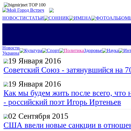
НОВОСТИ
СТАТЬИ
СОННИК
ИМЕНА
ФОТОАЛЬБОМ
Новости
Культура
Спорт
Политика
Здоровье
Наука
Инт
Украина
19 Января 2016
Советский Союз - затянувшийся на 7
19 Января 2016
Как мы будем жить после всего, что 
- российский поэт Игорь Иртеньев
02 Сентября 2015
США ввели новые санкции в отноше