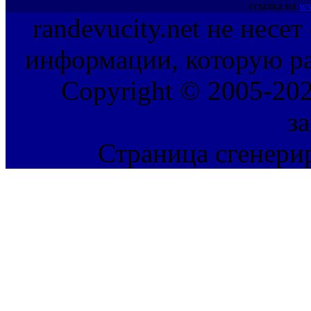
ссылка на
ww
randevucity.net не несе
информации, которую ра
Copyright © 2005-202
з
Страница сгенерир