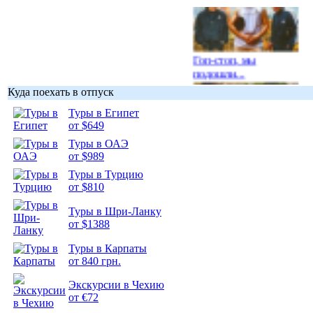
Гоп-стоп, мы
подошли...
Куда поехать в отпуск
Туры в Египет
от $649
Туры в ОАЭ
Подборка
от $989
фотопозитива 1
Туры в Турцию
от $810
Туры в Шри-Ланку
от $1388
Подборка
Туры в Карпаты
фотопозитива 2
от 840 грн.
Экскурсии в Чехию
от €72