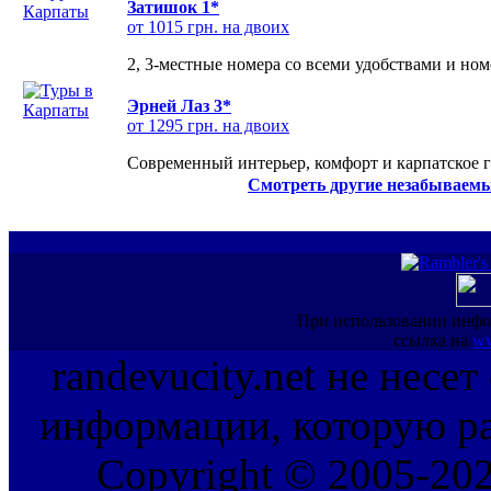
Затишок 1*
от 1015 грн. на двоих
2, 3-местные номера со всеми удобствами и но
Эрней Лаз 3*
от 1295 грн. на двоих
Современный интерьер, комфорт и карпатское г
Смотреть другие незабываемы
При использовании инфо
ссылка на
ww
randevucity.net не несе
информации, которую ра
Copyright © 2005-202