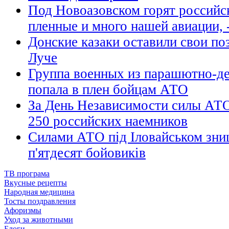
Под Новоазовском горят российск
пленные и много нашей авиации, 
Донские казаки оставили свои по
Луче
Группа военных из парашютно-де
попала в плен бойцам АТО
За День Независимости силы АТ
250 российских наемников
Силами АТО під Іловайськом зни
п'ятдесят бойовиків
ТВ програма
Вкусные рецепты
Народная медицина
Тосты поздравления
Афоризмы
Уход за животными
Блоги