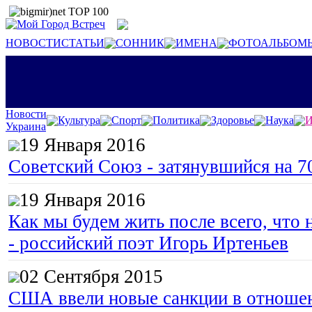
НОВОСТИ
СТАТЬИ
СОННИК
ИМЕНА
ФОТОАЛЬБОМ
Новости
Культура
Спорт
Политика
Здоровье
Наука
И
Украина
19 Января 2016
Советский Союз - затянувшийся на 7
19 Января 2016
Как мы будем жить после всего, что 
- российский поэт Игорь Иртеньев
02 Сентября 2015
США ввели новые санкции в отноше