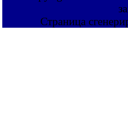
з
Страница сгенерир