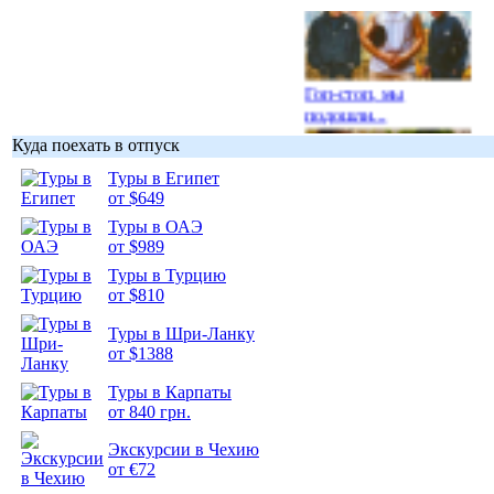
Гоп-стоп, мы
подошли...
Куда поехать в отпуск
Туры в Египет
от $649
Туры в ОАЭ
Подборка
от $989
фотопозитива 1
Туры в Турцию
от $810
Туры в Шри-Ланку
от $1388
Подборка
Туры в Карпаты
фотопозитива 2
от 840 грн.
Экскурсии в Чехию
от €72