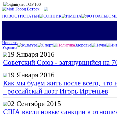
НОВОСТИ
СТАТЬИ
СОННИК
ИМЕНА
ФОТОАЛЬБОМ
Новости
Культура
Спорт
Политика
Здоровье
Наука
Инт
Украина
19 Января 2016
Советский Союз - затянувшийся на 7
19 Января 2016
Как мы будем жить после всего, что 
- российский поэт Игорь Иртеньев
02 Сентября 2015
США ввели новые санкции в отноше