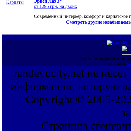
Эрней Лаз 3*
от 1295 грн. на двоих
Современный интерьер, комфорт и карпатское г
Смотреть другие незабываемы
При использовании инфо
ссылка на
ww
randevucity.net не несе
информации, которую ра
Copyright © 2005-202
з
Страница сгенерир