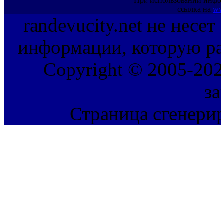
При использовании инфо
ссылка на
ww
randevucity.net не несе
информации, которую ра
Copyright © 2005-202
з
Страница сгенерир