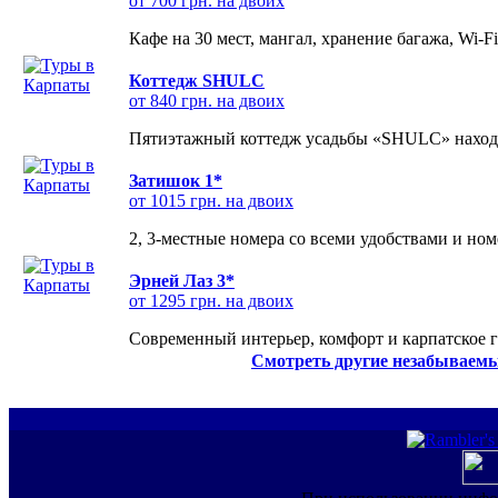
от 700 грн. на двоих
Кафе на 30 мест, мангал, хранение багажа, Wi-F
Коттедж SHULC
от 840 грн. на двоих
Пятиэтажный коттедж усадьбы «SHULC» находит
Затишок 1*
от 1015 грн. на двоих
2, 3-местные номера со всеми удобствами и но
Эрней Лаз 3*
от 1295 грн. на двоих
Современный интерьер, комфорт и карпатское г
Смотреть другие незабываемы