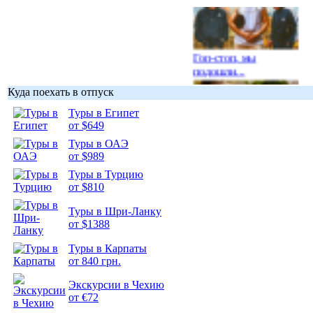
Гоп-стоп, мы
подошли...
Куда поехать в отпуск
Туры в Египет
от $649
Туры в ОАЭ
Подборка
от $989
фотопозитива 1
Туры в Турцию
от $810
Туры в Шри-Ланку
от $1388
Подборка
Туры в Карпаты
фотопозитива 2
от 840 грн.
Экскурсии в Чехию
от €72