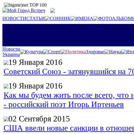
НОВОСТИ
СТАТЬИ
СОННИК
ИМЕНА
ФОТОАЛЬБОМ
Новости
Культура
Спорт
Политика
Здоровье
Наука
Инт
Украина
19 Января 2016
Советский Союз - затянувшийся на 7
19 Января 2016
Как мы будем жить после всего, что 
- российский поэт Игорь Иртеньев
02 Сентября 2015
США ввели новые санкции в отноше