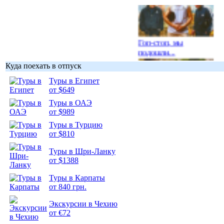
Гоп-стоп, мы
подошли...
Куда поехать в отпуск
Туры в Египет
от $649
Туры в ОАЭ
Подборка
от $989
фотопозитива 1
Туры в Турцию
от $810
Туры в Шри-Ланку
от $1388
Подборка
Туры в Карпаты
фотопозитива 2
от 840 грн.
Экскурсии в Чехию
от €72