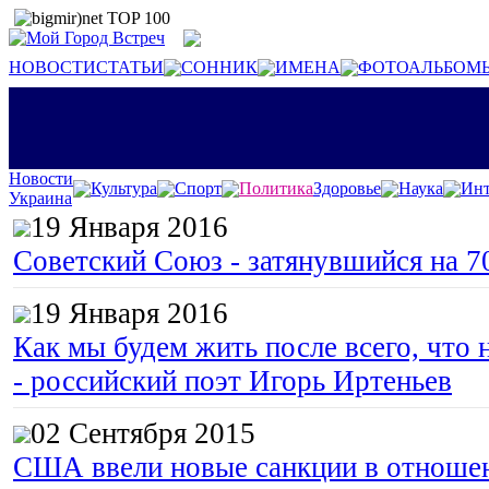
НОВОСТИ
СТАТЬИ
СОННИК
ИМЕНА
ФОТОАЛЬБОМ
Новости
Культура
Спорт
Политика
Здоровье
Наука
Инт
Украина
19 Января 2016
Советский Союз - затянувшийся на 7
19 Января 2016
Как мы будем жить после всего, что 
- российский поэт Игорь Иртеньев
02 Сентября 2015
США ввели новые санкции в отноше