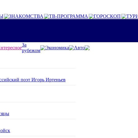
Ы
ЗНАКОМСТВА
ТВ-ПРОГРАММА
ГОРОСКОП
ТУР
За
нтересное
Экономика
Авто
рубежом
оссийский поэт Игорь Иртеньев
сяцы
войск