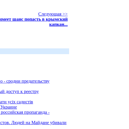
Следующая >>
имеет шанс попасть в крымский
капкан...
о - сродни предательству
й доступ к реестру
ти усіх садистів
 Украине
 российская пропаганда -
стов. Людей на Майдане убивали