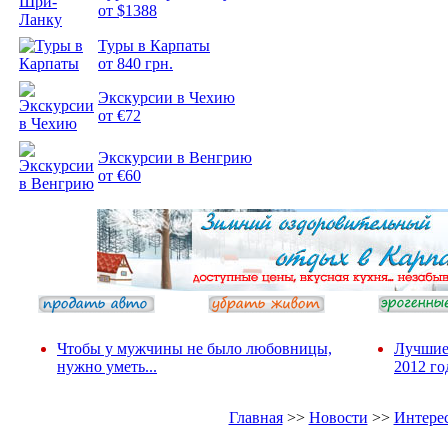
от $1388
Туры в Карпаты
Подборка
от 840 грн.
фотопозитива 2
Экскурсии в Чехию
от €72
Экскурсии в Венгрию
от €60
Чтобы у мужчины не было любовницы,
Лучшие
нужно уметь...
2012 го
Главная
>>
Новости
>>
Интере