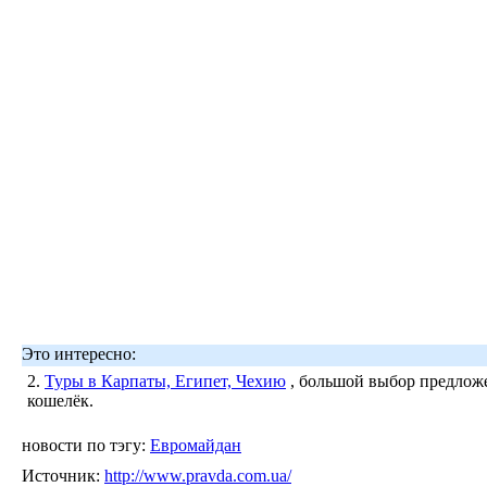
Это интересно:
2.
Туры в Карпаты, Египет, Чехию
, большой выбор предложе
кошелёк.
новости по тэгу:
Евромайдан
Источник:
http://www.pravda.com.ua/