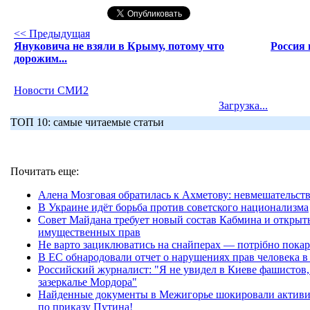
<< Предыдущая
Януковича не взяли в Крыму, потому что
Россия 
дорожим...
Новости СМИ2
Загрузка...
ТОП 10: самые читаемые статьи
Почитать еще:
Алена Мозговая обратилась к Ахметову: невмешательств
В Украине идёт борьба против советского национализма
Совет Майдана требует новый состав Кабмина и открыты
имущественных прав
Не варто зациклюватись на снайперах — потрібно покара
В ЕС обнародовали отчет о нарушениях прав человека в
Российский журналист: "Я не увидел в Киеве фашистов,
зазеркалье Мордора"
Найденные документы в Межигорье шокировали активи
по приказу Путина!