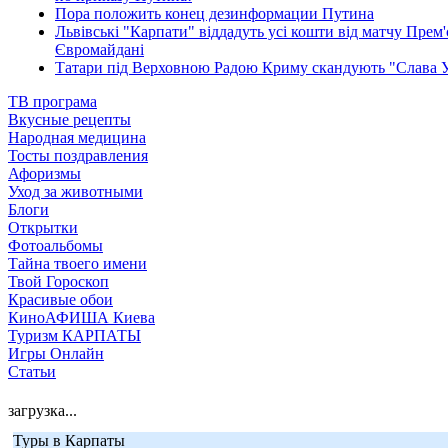
Пора положить конец дезинформации Путина
Львівські "Карпати" віддадуть усі кошти від матчу Прем
Євромайдані
Татари під Верховною Радою Криму скандують "Слава У
ТВ програма
Вкусные рецепты
Народная медицина
Тосты поздравления
Афоризмы
Уход за животными
Блоги
Открытки
Фотоальбомы
Тайна твоего имени
Твой Гороскоп
Красивые обои
КиноАФИША Киева
Туризм КАРПАТЫ
Игры Онлайн
Статьи
загрузка...
Туры в Карпаты