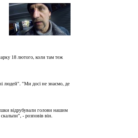
арку 18 лютого, коли там теж
і людей". "Ми досі не знаємо, де
 тушки відрубували голови нашим
скальпи", - розповів він.