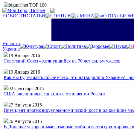
НОВОСТИ
СТАТЬИ
СОННИК
ИМЕНА
ФОТОАЛЬБОМ
Новости
Культура
Спорт
Политика
Здоровье
Наука
И
Украина
19 Января 2016
Советский Союз - затянувшийся на 70 лет фильм ужасов.
19 Января 2016
Как мы будем жить после всего, что натворили в Украине? - р
02 Сентября 2015
США ввели новые санкции в отношении России
27 Августа 2015
Президент прогнозирует экономический рост в ближайшие ме
26 Августа 2015
В Донецке ускоренными темпами мобилизуется группировка 