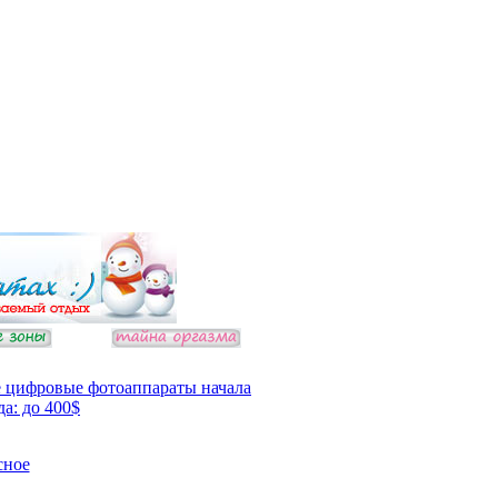
 цифровые фотоаппараты начала
да: до 400$
сное