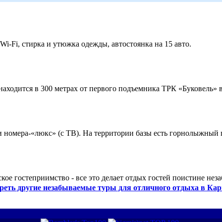
 Wi-Fi, стирка и утюжка одежды, автостоянка на 15 авто.
ходится в 300 метрах от первого подъемника ТРК «Буковель» в
 и номера-«люкс» (с ТВ). На территории базы есть горнолыжный
кое гостеприимство - все это делает отдых гостей поистине нез
реть другие незабываемые туры для отличного отдыха в Кар