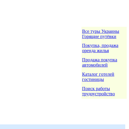
Все туры Украины
Горящие путёвки
Покупка, продажа
оренда жилья
Продажа покупка
автомобилей
Каталог готелей
гостиницы
Поиск работы
трудоустройство