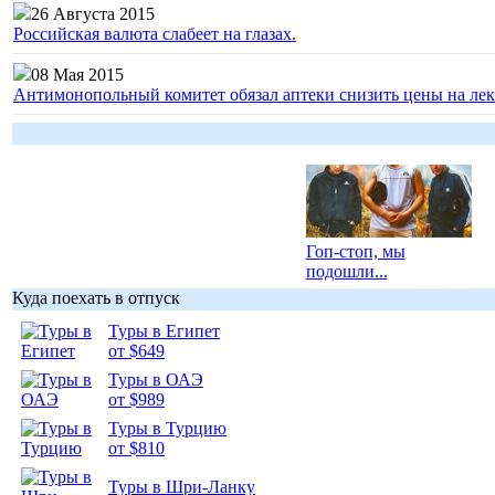
26 Августа 2015
Российская валюта слабеет на глазах.
08 Мая 2015
Антимонопольный комитет обязал аптеки снизить цены на лек
Гоп-стоп, мы
подошли...
Куда поехать в отпуск
Туры в Египет
от $649
Туры в ОАЭ
Подборка
от $989
фотопозитива 1
Туры в Турцию
от $810
Туры в Шри-Ланку