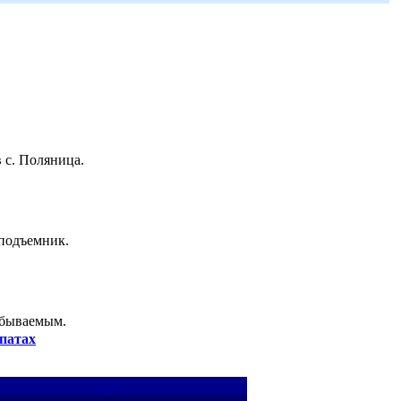
 с. Поляница.
 подъемник.
абываемым.
патах